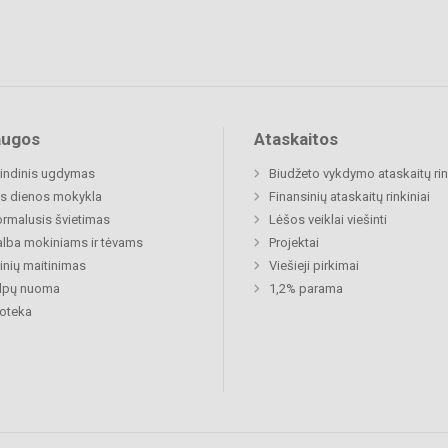
augos
Ataskaitos
indinis ugdymas
Biudžeto vykdymo ataskaitų rin
s dienos mokykla
Finansinių ataskaitų rinkiniai
rmalusis švietimas
Lėšos veiklai viešinti
lba mokiniams ir tėvams
Projektai
nių maitinimas
Viešieji pirkimai
alpų nuoma
1,2% parama
ioteka