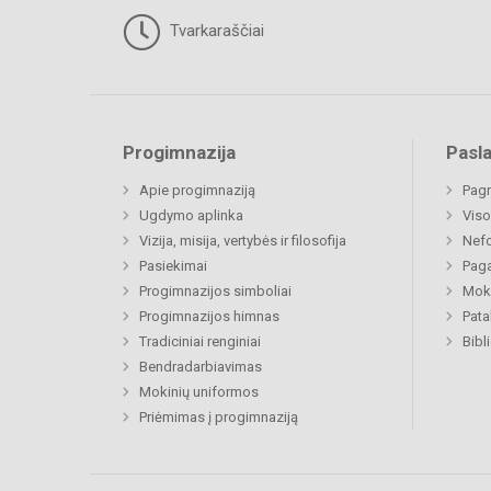
Tvarkaraščiai
Progimnazija
Pasl
Apie progimnaziją
Pagr
Ugdymo aplinka
Viso
Vizija, misija, vertybės ir filosofija
Nefo
Pasiekimai
Paga
Progimnazijos simboliai
Moki
Progimnazijos himnas
Pat
Tradiciniai renginiai
Bibl
Bendradarbiavimas
Mokinių uniformos
Priėmimas į progimnaziją