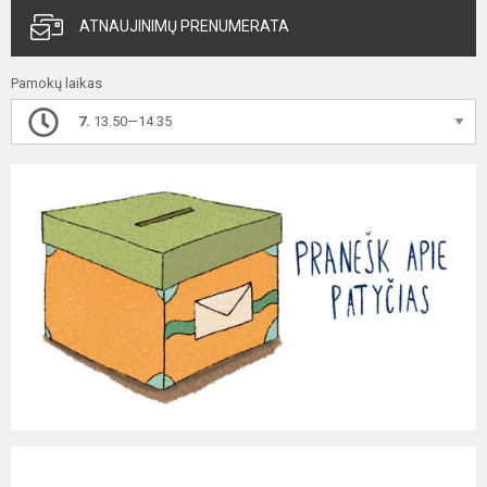
ATNAUJINIMŲ PRENUMERATA
Pamokų laikas
7.
13.50—14.35