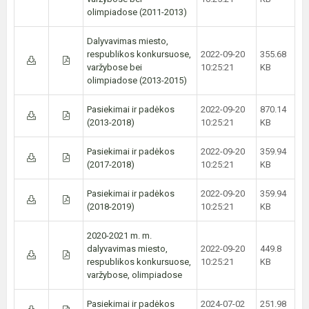
olimpiadose (2011-2013)
Dalyvavimas miesto,
respublikos konkursuose,
2022-09-20
355.68
varžybose bei
10:25:21
KB
olimpiadose (2013-2015)
Pasiekimai ir padėkos
2022-09-20
870.14
(2013-2018)
10:25:21
KB
Pasiekimai ir padėkos
2022-09-20
359.94
(2017-2018)
10:25:21
KB
Pasiekimai ir padėkos
2022-09-20
359.94
(2018-2019)
10:25:21
KB
2020-2021 m. m.
dalyvavimas miesto,
2022-09-20
449.8
respublikos konkursuose,
10:25:21
KB
varžybose, olimpiadose
Pasiekimai ir padėkos
2024-07-02
251.98