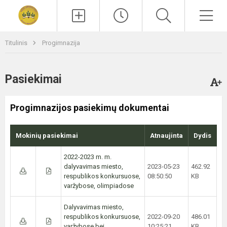
Paieška
Men
Titulinis
Progimnazija
Pasiekimai
Progimnazijos pasiekimų dokumentai
Mokinių pasiekimai
Atnaujinta
Dydis
2022-2023 m. m.
dalyvavimas miesto,
2023-05-23
462.92
respublikos konkursuose,
08:50:50
KB
varžybose, olimpiadose
Dalyvavimas miesto,
respublikos konkursuose,
2022-09-20
486.01
varžybose bei
10:25:21
KB