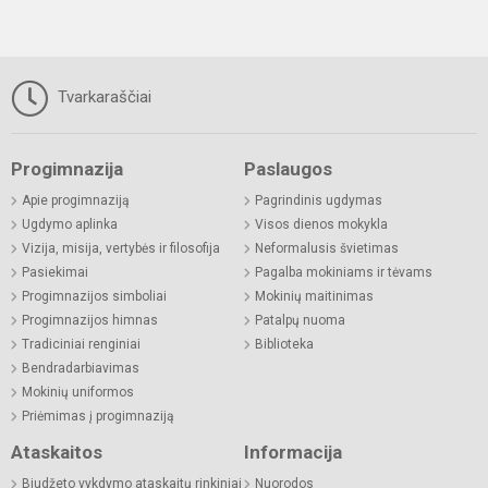
Tvarkaraščiai
Progimnazija
Paslaugos
Apie progimnaziją
Pagrindinis ugdymas
Ugdymo aplinka
Visos dienos mokykla
Vizija, misija, vertybės ir filosofija
Neformalusis švietimas
Pasiekimai
Pagalba mokiniams ir tėvams
Progimnazijos simboliai
Mokinių maitinimas
Progimnazijos himnas
Patalpų nuoma
Tradiciniai renginiai
Biblioteka
Bendradarbiavimas
Mokinių uniformos
Priėmimas į progimnaziją
Ataskaitos
Informacija
Biudžeto vykdymo ataskaitų rinkiniai
Nuorodos