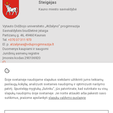
Steigėjas
Kauno miesto savivaldybė
Vytauto Didžiojo universiteto „Atžalyno“ progimnazija
Savivaldybės biudžetinė įstaiga
Partizanų g. 46, 49460 Kaunas
Tel.
+370 37 311 973
El. p.
atzalynas@vduprogimnazija.lt
Duomenys kaupiami ir saugomi
Juridinių asmenų registre
Įmonės kodas 290136920
© 2022. Vytauto Didžiojo universiteto „Atžalyno“ progimnazija. Visos teisės
Šioje svetainėje naudojame slapukus siekdami užtikrinti jums teikiamų
saugomos.
Kopijuoti turinį be raštiško gimnazijos sutikimo griežtai draudžiama.
paslaugų kokybę, analizuoti svetainės naudojimą ir optimizuoti naršymo
patirtį. Spustelėję mygtuką „Sutinku“, jūs patvirtinate, kad sutinkate su visų
Prieinamumo paraiška
Slapukų valdymas
slapukų naudojimu šioje svetainėje. Jei norite atšaukti arba pakeisti savo
sutikimus, prašome apsilankyti
slapukų valdymo puslapyje
.
Sumanus būdas atnaujinti
mokyklos interneto
svetainę