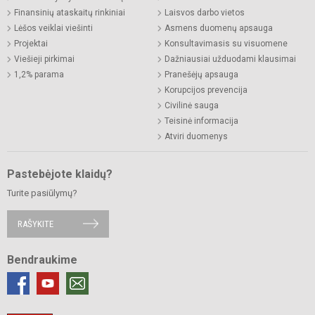
Finansinių ataskaitų rinkiniai
Laisvos darbo vietos
Lėšos veiklai viešinti
Asmens duomenų apsauga
Projektai
Konsultavimasis su visuomene
Viešieji pirkimai
Dažniausiai užduodami klausimai
1,2% parama
Pranešėjų apsauga
Korupcijos prevencija
Civilinė sauga
Teisinė informacija
Atviri duomenys
Pastebėjote klaidų?
Turite pasiūlymų?
RAŠYKITE
Bendraukime