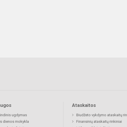
augos
Ataskaitos
indinis ugdymas
Biudžeto vykdymo ataskaitų rin
s dienos mokykla
Finansinių ataskaitų rinkiniai