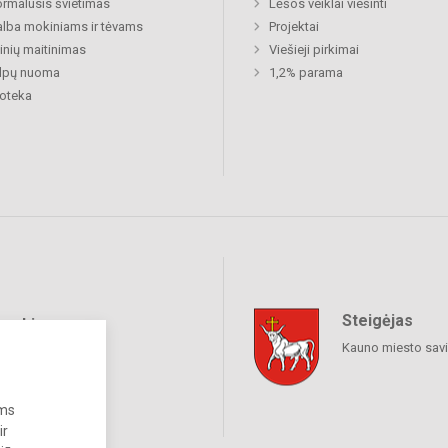
rmalusis švietimas
Lėšos veiklai viešinti
lba mokiniams ir tėvams
Projektai
nių maitinimas
Viešieji pirkimai
alpų nuoma
1,2% parama
ioteka
Steigėjas
raukime
Kauno miesto sav
ums
ir