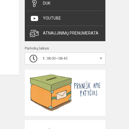
DUK
YOUTUBE
ATNAUJINIMŲ PRENUMERATA
Pamokų laikas
1.
08.00—08.45