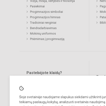
Vizija, misija, vertybės ir filosofija
Nefo
Pasiekimai
Paga
Progimnazijos simboliai
Moki
Progimnazijos himnas
Pat
Tradiciniai renginiai
Bibl
Bendradarbiavimas
Mokinių uniformos
Priėmimas į progimnaziją
Pastebėjote klaidų?
Bend
Turite pasiūlymų?
RAŠYKITE
Šioje svetainėje naudojame slapukus siekdami užtikrinti j
teikiamų paslaugų kokybę, analizuoti svetainės naudojimą 