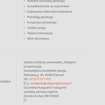
Asmens duomenų apsauga
Konsultavimasis su visuomene
Dažniausiai užduodami klausimai
Pranešėjų apsauga
Korupcijos prevencija
Civilinė sauga
Teisinė informacija
Atviri duomenys
Vytauto Didžiojo universiteto „Atžalyno“
progimnazija
Savivaldybės biudžetinė įstaiga
Partizanų g. 46, 49460 Kaunas
Tel.
+370 37 311 973
ivaldybė
El. p.
atzalynas@vduprogimnazija.lt
Duomenys kaupiami ir saugomi
Juridinių asmenų registre
Įmonės kodas 290136920