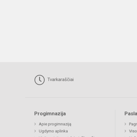
Tvarkaraščiai
Progimnazija
Pasl
Apie progimnaziją
Pagr
Ugdymo aplinka
Viso