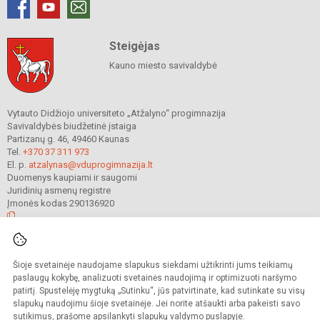
Steigėjas
Kauno miesto savivaldybė
Vytauto Didžiojo universiteto „Atžalyno“ progimnazija
Savivaldybės biudžetinė įstaiga
Partizanų g. 46, 49460 Kaunas
Tel.
+370 37 311 973
El. p.
atzalynas@vduprogimnazija.lt
Duomenys kaupiami ir saugomi
Juridinių asmenų registre
Įmonės kodas 290136920
© 2022. Vytauto Didžiojo universiteto „Atžalyno“ progimnazija. Visos teisės
Šioje svetainėje naudojame slapukus siekdami užtikrinti jums teikiamų
saugomos.
Kopijuoti turinį be raštiško gimnazijos sutikimo griežtai draudžiama.
paslaugų kokybę, analizuoti svetainės naudojimą ir optimizuoti naršymo
patirtį. Spustelėję mygtuką „Sutinku“, jūs patvirtinate, kad sutinkate su visų
Prieinamumo paraiška
Slapukų valdymas
slapukų naudojimu šioje svetainėje. Jei norite atšaukti arba pakeisti savo
sutikimus, prašome apsilankyti
slapukų valdymo puslapyje
.