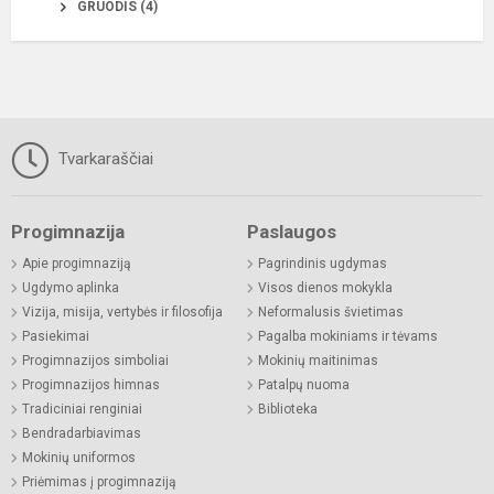
GRUODIS (4)
Tvarkaraščiai
Progimnazija
Paslaugos
Apie progimnaziją
Pagrindinis ugdymas
Ugdymo aplinka
Visos dienos mokykla
Vizija, misija, vertybės ir filosofija
Neformalusis švietimas
Pasiekimai
Pagalba mokiniams ir tėvams
Progimnazijos simboliai
Mokinių maitinimas
Progimnazijos himnas
Patalpų nuoma
Tradiciniai renginiai
Biblioteka
Bendradarbiavimas
Mokinių uniformos
Priėmimas į progimnaziją