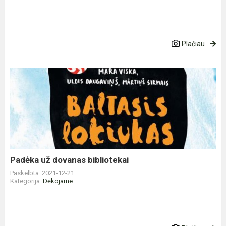
Plačiau
Padėka
už
dovanas
bibliotekai
Padėka už dovanas bibliotekai
Paskelbta: 2021-12-21
Kategorija:
Dėkojame