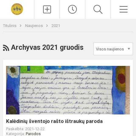
Paieška
Men
Titulinis
Naujienos
2021
RSS
Archyvas 2021 gruodis
Kalėdinių
šventojo
rašto
ištraukų
paroda
Kalėdinių šventojo rašto ištraukų paroda
Paskelbta: 2021-12-22
Kategorija:
Parodos