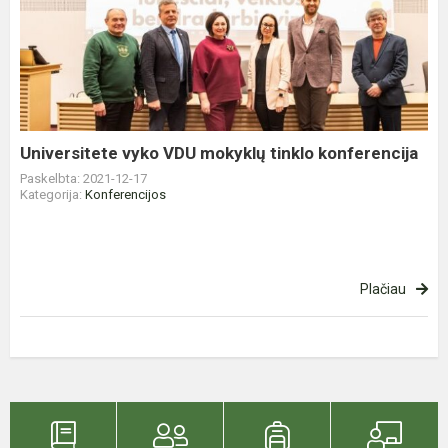
vyko
VDU
mokyklų
tinklo
konferencija
Universitete vyko VDU mokyklų tinklo konferencija
Paskelbta: 2021-12-17
Kategorija:
Konferencijos
Plačiau