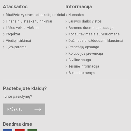
Ataskaitos
Informacija
Biudžeto vykdymo ataskaitų rinkiniai
Nuorodos
Finansinių ataskaitų rinkiniai
Laisvos darbo vietos
Lėšos veiklai viešinti
Asmens duomenų apsauga
Projektai
Konsultavimasis su visuomene
Viešieji pirkimai
Dažniausiai užduodami klausimai
1,2% parama
Pranešėjų apsauga
Korupcijos prevencija
Civilinė sauga
Teisinė informacija
Atviri duomenys
Pastebėjote klaidų?
Turite pasiūlymų?
RAŠYKITE
Bendraukime