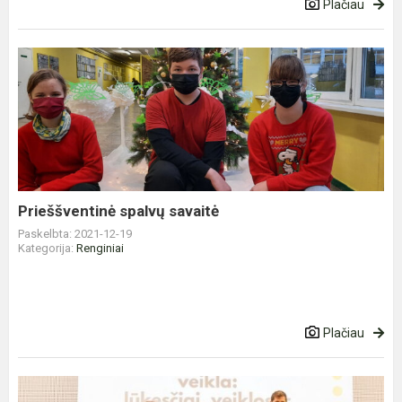
Plačiau
Prieššventinė
spalvų
savaitė
Prieššventinė spalvų savaitė
Paskelbta: 2021-12-19
Kategorija:
Renginiai
Plačiau
Universitete