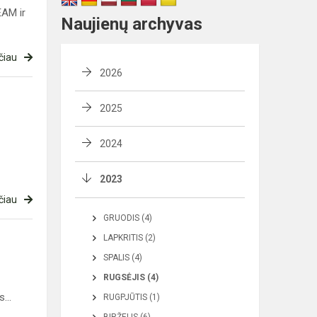
EAM ir
Naujienų archyvas
čiau
2026
2025
2024
2023
čiau
GRUODIS (4)
LAPKRITIS (2)
SPALIS (4)
RUGSĖJIS (4)
...
RUGPJŪTIS (1)