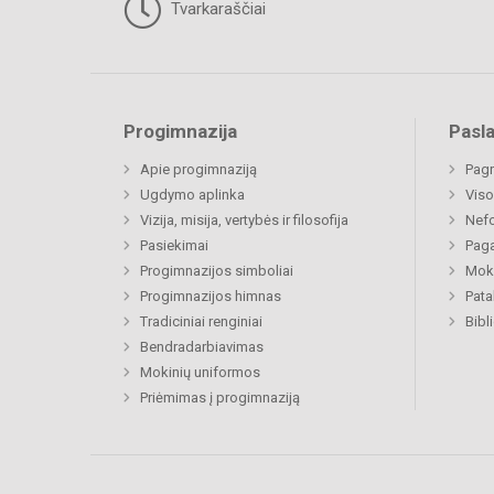
Tvarkaraščiai
Progimnazija
Pasl
Apie progimnaziją
Pagr
Ugdymo aplinka
Viso
Vizija, misija, vertybės ir filosofija
Nefo
Pasiekimai
Paga
Progimnazijos simboliai
Moki
Progimnazijos himnas
Pat
Tradiciniai renginiai
Bibl
Bendradarbiavimas
Mokinių uniformos
Priėmimas į progimnaziją