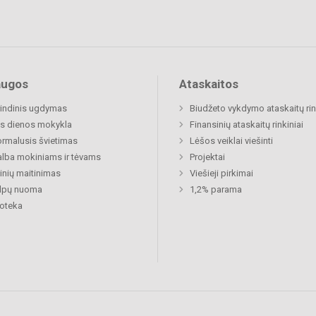
augos
Ataskaitos
indinis ugdymas
Biudžeto vykdymo ataskaitų rin
s dienos mokykla
Finansinių ataskaitų rinkiniai
rmalusis švietimas
Lėšos veiklai viešinti
lba mokiniams ir tėvams
Projektai
nių maitinimas
Viešieji pirkimai
alpų nuoma
1,2% parama
ioteka