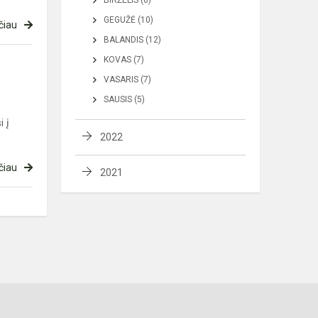
BIRŽELIS (6)
GEGUŽĖ (10)
čiau
BALANDIS (12)
KOVAS (7)
VASARIS (7)
SAUSIS (5)
 į
2022
čiau
2021