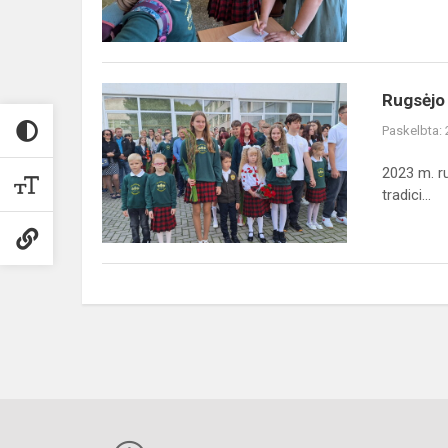
Rugsėjo
Rugsėjo 
1-
Paskelbta:
oji-
Mokslo
2023 m. r
ir
tradici...
žinių
šventė