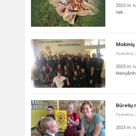
„METŲ
2023 m. r
RATAS"
taik...
2023
Mokinių
Mokinių 
tarybos
Paskelbta:
susirinkimas
2023 m. r
klasių&nbs
Būrelių
Būrelių
mugė
Paskelbta:
2023
2023 m. ru