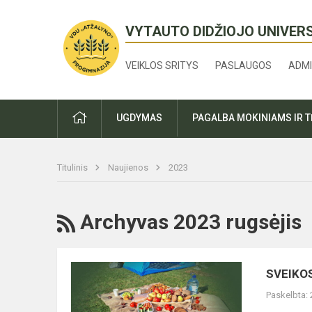
VYTAUTO DIDŽIOJO UNIVER
VEIKLOS SRITYS
PASLAUGOS
ADMI
PRADŽIA
UGDYMAS
PAGALBA MOKINIAMS IR 
Titulinis
Naujienos
2023
RSS
Archyvas 2023 rugsėjis
SVEIKOS
SVEIKO
GYVENSENOS
Paskelbta:
PROJEKTAS