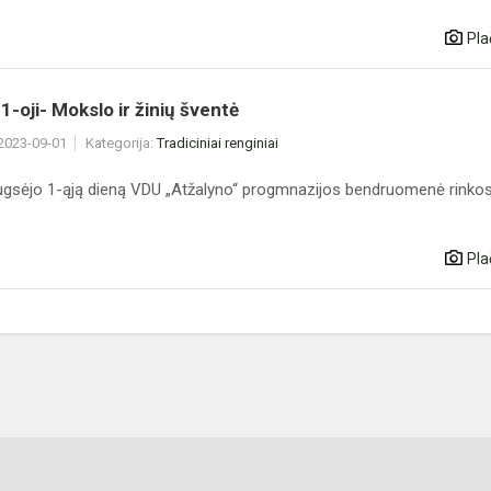
Pla
1-oji- Mokslo ir žinių šventė
 2023-09-01
Kategorija:
Tradiciniai renginiai
ugsėjo 1-ąją dieną VDU „Atžalyno“ progmnazijos bendruomenė rinkosi
Pla