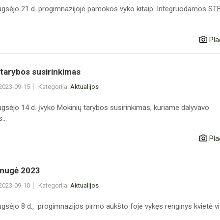
ugsėjo 21 d. progimnazijoje pamokos vyko kitaip. Integruodamos ST
Pla
tarybos susirinkimas
 2023-09-15
Kategorija:
Aktualijos
ugsėjo 14 d. įvyko Mokinių tarybos susirinkimas, kuriame dalyvavo
...
Pla
 mugė 2023
 2023-09-10
Kategorija:
Aktualijos
gsėjo 8 d., progimnazijos pirmo aukšto foje vykęs renginys kvietė vis