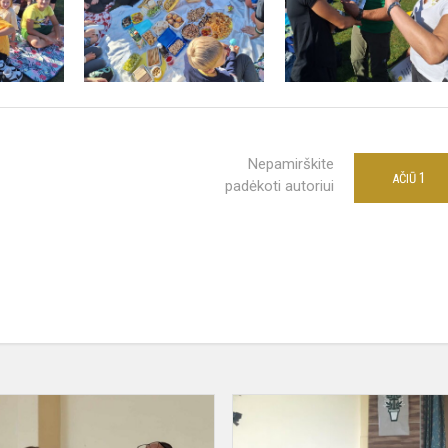
Nepamirškite
1
AČIŪ
padėkoti autoriui
Ketvirtokų
paskutinis