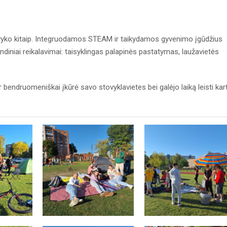
vyko kitaip. Integruodamos STEAM ir taikydamos gyvenimo įgūdžius
diniai reikalavimai: taisyklingas palapinės pastatymas, laužavietės
r bendruomeniškai įkūrė savo stovyklavietes bei galėjo laiką leisti kar