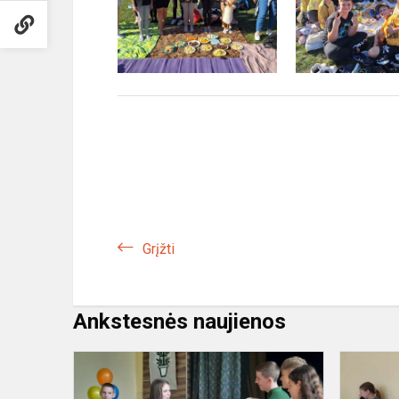
Grįžti
Ankstesnės naujienos
8
KLASĖS