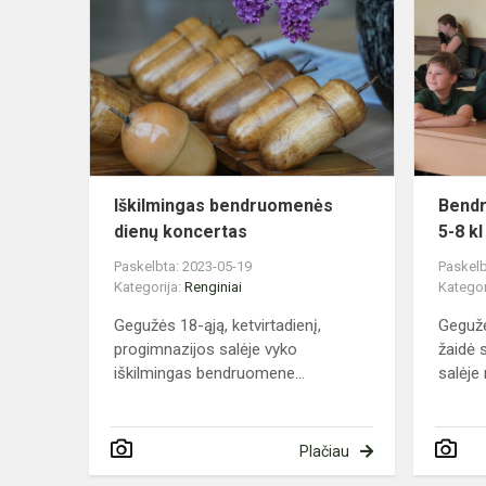
bendruome
dienų
koncertas
Iškilmingas bendruomenės
Bendr
dienų koncertas
5-8 kl
Paskelbta: 2023-05-19
Paskelb
Kategorija:
Renginiai
Kategor
Gegužės 18-ąją, ketvirtadienį,
Gegužė
progimnazijos salėje vyko
žaidė 
iškilmingas bendruomene...
salėje 
Plačiau