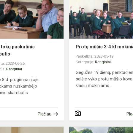
skambutis
MŲ
rtokų paskutinis
Protų mūšis 3-4 kl mokin
utis
Paskelbta: 2023-05-19
Kategorija:
Renginiai
ta: 2023-06-26
ija:
Renginiai
Gegužės 19 dieną, penktadien
salėje vyko protų mūšio kova
o 8 d. progimnazijoje
klasių mokiniams...
rtokams nuskambėjo
inis skambutis.
Plačiau
Pla
Bendruomenės