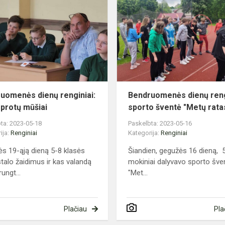
nės
dienų
renginiai:
5-
8
kl
protų
mūšiai
uomenės dienų renginiai:
Bendruomenės dienų reng
 protų mūšiai
sporto šventė "Metų rata
ta: 2023-05-18
Paskelbta: 2023-05-16
ija:
Renginiai
Kategorija:
Renginiai
s 19-ąją dieną 5-8 klasės
Šiandien, gegužės 16 dieną, 5
stalo žaidimus ir kas valandą
mokiniai dalyvavo sporto šve
rungt...
"Met...
Plačiau
Pla