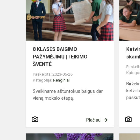
BAIGIMO
PAŽYMĖJI
ĮTEIKIMO
ŠVENTĖ
8 KLASĖS BAIGIMO
Ketvi
PAŽYMĖJIMŲ ĮTEIKIMO
skamb
ŠVENTĖ
Paskelb
Kategor
Paskelbta: 2023-06-26
Kategorija:
Renginiai
Birželi
ketvi
Sveikiname aštuntokus baigus dar
paskut
vieną mokslo etapą.
Plačiau
Iškilmingas