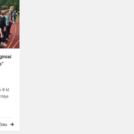
dienų
renginiai:
sporto
šventė
"Metų
ratas"
iniai:
s"
-8 kl.
ntėje
čiau