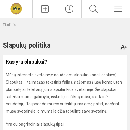
Paieška
Men
Titulinis
Slapukų politika
Kas yra slapukai?
Mūsų interneto svetainėje naudojami slapukai (angl. cookies).
Slapukas – tai mažas tekstinis failas, įrašomas į jūsų kompiuterį,
planšetę ar telefoną jums apsilankius svetainėje. Šie slapukai
suteikia mums galimybę išskirti jus iš kitų mūsų svetainės
naudotojų. Tai padeda mums suteikti jums gerą patirtį naršant
mūsų svetainėje, o mums leidžia tobulinti savo svetainę.
Yra du pagrindiniai slapukų tipai: