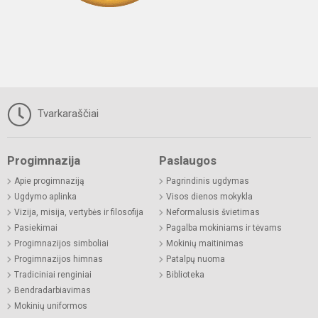
Tvarkaraščiai
Progimnazija
Paslaugos
Apie progimnaziją
Pagrindinis ugdymas
Ugdymo aplinka
Visos dienos mokykla
Vizija, misija, vertybės ir filosofija
Neformalusis švietimas
Pasiekimai
Pagalba mokiniams ir tėvams
Progimnazijos simboliai
Mokinių maitinimas
Progimnazijos himnas
Patalpų nuoma
Tradiciniai renginiai
Biblioteka
Bendradarbiavimas
Mokinių uniformos