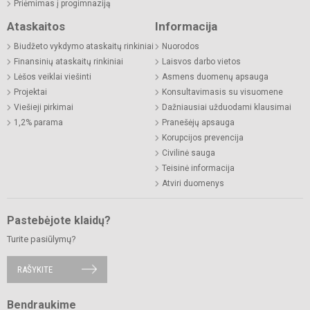
Priėmimas į progimnaziją
Ataskaitos
Informacija
Biudžeto vykdymo ataskaitų rinkiniai
Nuorodos
Finansinių ataskaitų rinkiniai
Laisvos darbo vietos
Lėšos veiklai viešinti
Asmens duomenų apsauga
Projektai
Konsultavimasis su visuomene
Viešieji pirkimai
Dažniausiai užduodami klausimai
1,2% parama
Pranešėjų apsauga
Korupcijos prevencija
Civilinė sauga
Teisinė informacija
Atviri duomenys
Pastebėjote klaidų?
Turite pasiūlymų?
RAŠYKITE
Bendraukime