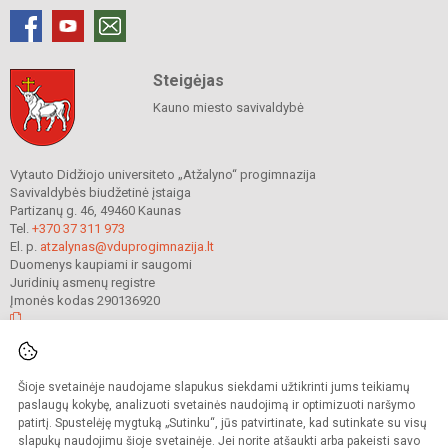
Steigėjas
Kauno miesto savivaldybė
Vytauto Didžiojo universiteto „Atžalyno“ progimnazija
Savivaldybės biudžetinė įstaiga
Partizanų g. 46, 49460 Kaunas
Tel.
+370 37 311 973
El. p.
atzalynas@vduprogimnazija.lt
Duomenys kaupiami ir saugomi
Juridinių asmenų registre
Įmonės kodas 290136920
© 2022. Vytauto Didžiojo universiteto „Atžalyno“ progimnazija. Visos teisės
Šioje svetainėje naudojame slapukus siekdami užtikrinti jums teikiamų
saugomos.
Kopijuoti turinį be raštiško gimnazijos sutikimo griežtai draudžiama.
paslaugų kokybę, analizuoti svetainės naudojimą ir optimizuoti naršymo
patirtį. Spustelėję mygtuką „Sutinku“, jūs patvirtinate, kad sutinkate su visų
Prieinamumo paraiška
Slapukų valdymas
slapukų naudojimu šioje svetainėje. Jei norite atšaukti arba pakeisti savo