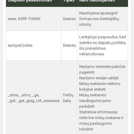
Slapuko pavadinimas
Tipas
Kam naudojamas
Naudojama apsaugoti
sess, XSRF-TOKEN
Seanso
formas nuo kenkėjiškų
robotų
Lankytojui paspaudus, kad
sutinka su slapukų politika,
europeCookie
Seanso
šis pranešimas
neberodomas
Naršymo internete patirčiai
pagerinti
Naršymo sesijai valdyti
Mūsų svetainės veikimo
kokybei stebėti
_utma, _utmz, _ga,
Trečių
Mūsų svetainės
_gid, _gat_gtag_UA_xxxxxxxxx
šalių
naudingumui jums
padidinti
Statistinei informacijai
rinkti bei mūsų svetainei ir
mūsų paslaugoms
tobulinti