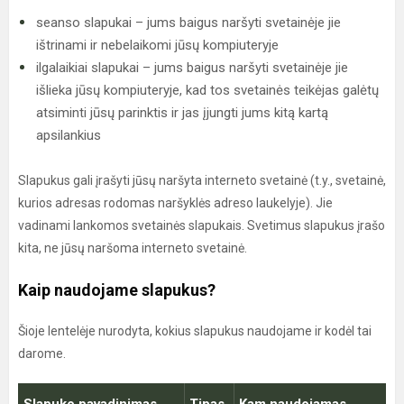
seanso slapukai – jums baigus naršyti svetainėje jie
ištrinami ir nebelaikomi jūsų kompiuteryje
ilgalaikiai slapukai – jums baigus naršyti svetainėje jie
išlieka jūsų kompiuteryje, kad tos svetainės teikėjas galėtų
atsiminti jūsų parinktis ir jas įjungti jums kitą kartą
apsilankius
Slapukus gali įrašyti jūsų naršyta interneto svetainė (t.y., svetainė,
kurios adresas rodomas naršyklės adreso laukelyje). Jie
vadinami lankomos svetainės slapukais. Svetimus slapukus įrašo
kita, ne jūsų naršoma interneto svetainė.
Kaip naudojame slapukus?
Šioje lentelėje nurodyta, kokius slapukus naudojame ir kodėl tai
darome.