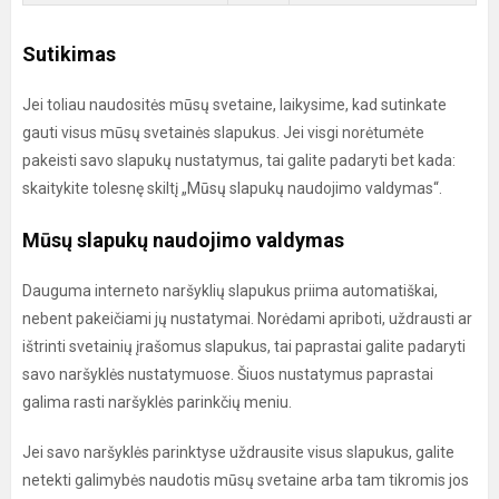
Sutikimas
Jei toliau naudositės mūsų svetaine, laikysime, kad sutinkate
gauti visus mūsų svetainės slapukus. Jei visgi norėtumėte
pakeisti savo slapukų nustatymus, tai galite padaryti bet kada:
skaitykite tolesnę skiltį „Mūsų slapukų naudojimo valdymas“.
Mūsų slapukų naudojimo valdymas
Dauguma interneto naršyklių slapukus priima automatiškai,
nebent pakeičiami jų nustatymai. Norėdami apriboti, uždrausti ar
ištrinti svetainių įrašomus slapukus, tai paprastai galite padaryti
savo naršyklės nustatymuose. Šiuos nustatymus paprastai
galima rasti naršyklės parinkčių meniu.
Jei savo naršyklės parinktyse uždrausite visus slapukus, galite
netekti galimybės naudotis mūsų svetaine arba tam tikromis jos