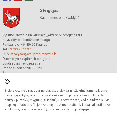
Steigėjas
Kauno miesto savivaldybė
Vytauto Didžiojo universiteto „Atžalyno“ progimnazija
Savivaldybės biudžetinė įstaiga
Partizanų g. 46, 49460 Kaunas
Tel.
+370 37 311 973
El. p.
atzalynas@vduprogimnazija.lt
Duomenys kaupiami ir saugomi
Juridinių asmenų registre
Įmonės kodas 290136920
© 2022. Vytauto Didžiojo universiteto „Atžalyno“ progimnazija. Visos teisės
Šioje svetainėje naudojame slapukus siekdami užtikrinti jums teikiamų
saugomos.
Kopijuoti turinį be raštiško gimnazijos sutikimo griežtai draudžiama.
paslaugų kokybę, analizuoti svetainės naudojimą ir optimizuoti naršymo
patirtį. Spustelėję mygtuką „Sutinku“, jūs patvirtinate, kad sutinkate su visų
Prieinamumo paraiška
Slapukų valdymas
slapukų naudojimu šioje svetainėje. Jei norite atšaukti arba pakeisti savo
sutikimus, prašome apsilankyti
slapukų valdymo puslapyje
.
Sumanus būdas atnaujinti
mokyklos interneto