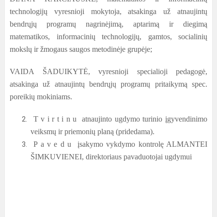
technologijų vyresnioji mokytoja, atsakinga už atnaujintų
bendrųjų programų nagrinėjimą, aptarimą ir diegimą
matematikos, informacinių technologijų, gamtos, socialinių
mokslų ir žmogaus saugos metodinėje grupėje;
VAIDA ŠADUIKYTĖ, vyresnioji specialioji pedagogė,
atsakinga už atnaujintų bendrųjų programų pritaikymą spec.
poreikių mokiniams.
T v i r t i n u atnaujinto ugdymo turinio įgyvendinimo
veiksmų ir priemonių planą (pridedama).
P a v e d u įsakymo vykdymo kontrolę ALMANTEI
ŠIMKUVIENEI, direktoriaus pavaduotojai ugdymui