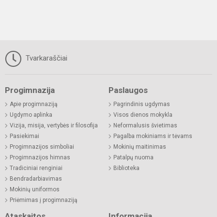
Tvarkaraščiai
Progimnazija
Paslaugos
Apie progimnaziją
Pagrindinis ugdymas
Ugdymo aplinka
Visos dienos mokykla
Vizija, misija, vertybės ir filosofija
Neformalusis švietimas
Pasiekimai
Pagalba mokiniams ir tėvams
Progimnazijos simboliai
Mokinių maitinimas
Progimnazijos himnas
Patalpų nuoma
Tradiciniai renginiai
Biblioteka
Bendradarbiavimas
Mokinių uniformos
Priėmimas į progimnaziją
Ataskaitos
Informacija