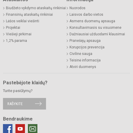
Biudžeto vykdymo ataskaitų rinkiniai
Nuorodos
Finansinių ataskaitų rinkiniai
Laisvos darbo vietos
Lėšos veiklai viešinti
Asmens duomenų apsauga
Projektai
Konsultavimasis su visuomene
Viešieji pirkimai
Dažniausiai užduodami klausimai
1,2% parama
Pranešėjų apsauga
Korupcijos prevencija
Civilinė sauga
Teisinė informacija
Atviri duomenys
Pastebėjote klaidų?
Turite pasiūlymų?
RAŠYKITE
Bendraukime