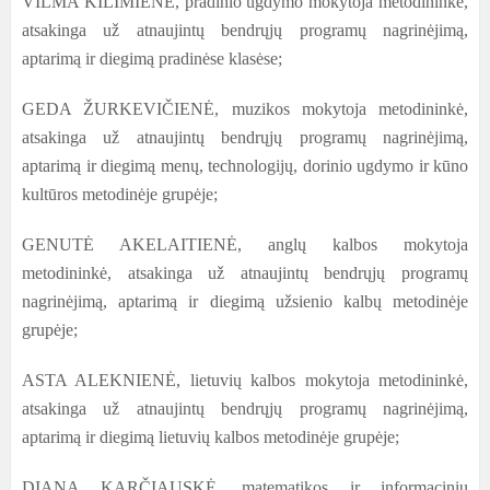
VILMA KILIMIENĖ, pradinio ugdymo mokytoja metodininkė,
atsakinga už atnaujintų bendrųjų programų nagrinėjimą,
aptarimą ir diegimą pradinėse klasėse;
GEDA ŽURKEVIČIENĖ, muzikos mokytoja metodininkė,
atsakinga už atnaujintų bendrųjų programų nagrinėjimą,
aptarimą ir diegimą menų, technologijų, dorinio ugdymo ir kūno
kultūros metodinėje grupėje;
GENUTĖ AKELAITIENĖ, anglų kalbos mokytoja
metodininkė, atsakinga už atnaujintų bendrųjų programų
nagrinėjimą, aptarimą ir diegimą užsienio kalbų metodinėje
grupėje;
ASTA ALEKNIENĖ, lietuvių kalbos mokytoja metodininkė,
atsakinga už atnaujintų bendrųjų programų nagrinėjimą,
aptarimą ir diegimą lietuvių kalbos metodinėje grupėje;
DIANA KARČIAUSKĖ, matematikos ir informacinių