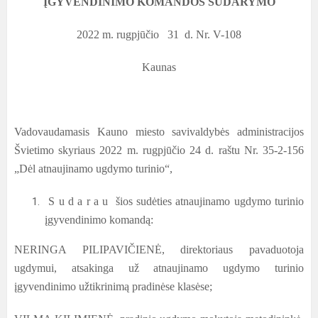
ĮGYVENDINIMO KOMANDOS SUDARYMO
2022 m. rugpjūčio 31 d. Nr. V-108
Kaunas
Vadovaudamasis Kauno miesto savivaldybės administracijos
Švietimo skyriaus 2022 m. rugpjūčio 24 d. raštu Nr. 35-2-156
„Dėl atnaujinamo ugdymo turinio“,
S u d a r a u šios sudėties atnaujinamo ugdymo turinio
įgyvendinimo komandą:
NERINGA PILIPAVIČIENĖ, direktoriaus pavaduotoja
ugdymui, atsakinga už atnaujinamo ugdymo turinio
įgyvendinimo užtikrinimą pradinėse klasėse;