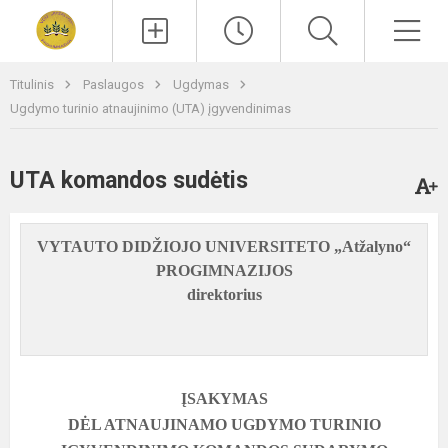
Paieška
Men
Titulinis
Paslaugos
Ugdymas
Ugdymo turinio atnaujinimo (UTA) įgyvendinimas
UTA komandos sudėtis
VYTAUTO DIDŽIOJO UNIVERSITETO „Atžalyno“
PROGIMNAZIJOS
direktorius
ĮSAKYMAS
DĖL ATNAUJINAMO UGDYMO TURINIO