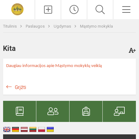
Paieška
Men
Titulinis
Paslaugos
Ugdymas
Mąstymo mokykla
Kita
Daugiau informacijos apie Mąstymo mokyklų veiklą
Grįžti