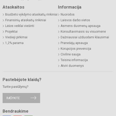
Ataskaitos
Informacija
Biudžeto vykdymo ataskaitų rinkiniai
Nuorodos
Finansinių ataskaitų rinkiniai
Laisvos darbo vietos
Lėšos veiklai viešinti
Asmens duomenų apsauga
Projektai
Konsultavimasis su visuomene
Viešieji pirkimai
Dažniausiai užduodami klausimai
1,2% parama
Pranešėjų apsauga
Korupcijos prevencija
Civilinė sauga
Teisinė informacija
Atviri duomenys
Pastebėjote klaidų?
Turite pasiūlymų?
RAŠYKITE
Bendraukime