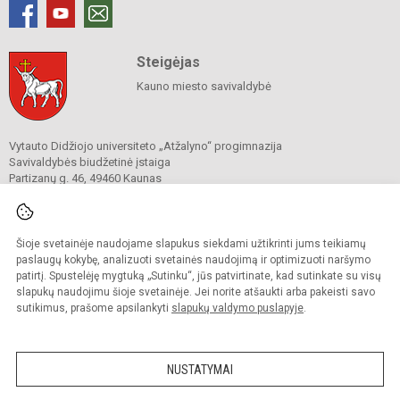
Steigėjas
Kauno miesto savivaldybė
Vytauto Didžiojo universiteto „Atžalyno“ progimnazija
Savivaldybės biudžetinė įstaiga
Partizanų g. 46, 49460 Kaunas
Tel.
+370 37 311 973
El. p.
atzalynas@vduprogimnazija.lt
Duomenys kaupiami ir saugomi
Juridinių asmenų registre
Šioje svetainėje naudojame slapukus siekdami užtikrinti jums teikiamų
Įmonės kodas 290136920
paslaugų kokybę, analizuoti svetainės naudojimą ir optimizuoti naršymo
patirtį. Spustelėję mygtuką „Sutinku“, jūs patvirtinate, kad sutinkate su visų
slapukų naudojimu šioje svetainėje. Jei norite atšaukti arba pakeisti savo
sutikimus, prašome apsilankyti
slapukų valdymo puslapyje
.
© 2022. Vytauto Didžiojo universiteto „Atžalyno“ progimnazija. Visos teisės
saugomos.
Kopijuoti turinį be raštiško gimnazijos sutikimo griežtai draudžiama.
NUSTATYMAI
Prieinamumo paraiška
Slapukų valdymas