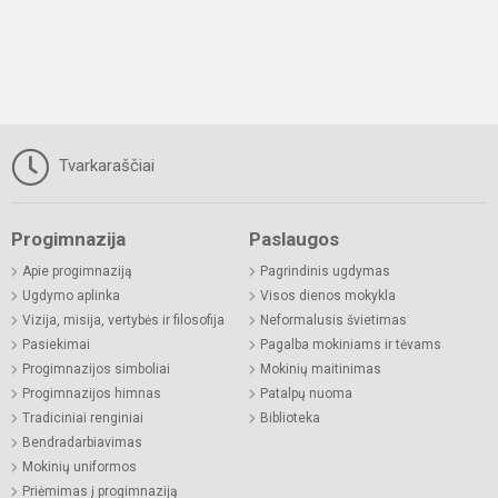
Tvarkaraščiai
Progimnazija
Paslaugos
Apie progimnaziją
Pagrindinis ugdymas
Ugdymo aplinka
Visos dienos mokykla
Vizija, misija, vertybės ir filosofija
Neformalusis švietimas
Pasiekimai
Pagalba mokiniams ir tėvams
Progimnazijos simboliai
Mokinių maitinimas
Progimnazijos himnas
Patalpų nuoma
Tradiciniai renginiai
Biblioteka
Bendradarbiavimas
Mokinių uniformos
Priėmimas į progimnaziją