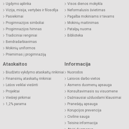
Ugdymo aplinka
Visos dienos mokykla
Vizija, misija, vertybės ir filosofija
Neformalusis švietimas
Pasiekimai
Pagalba mokiniams ir tėvams
Progimnazijos simboliai
Mokinių maitinimas
Progimnazijos himnas
Patalpų nuoma
Tradiciniai renginiai
Biblioteka
Bendradarbiavimas
Mokinių uniformos
Priėmimas į progimnaziją
Ataskaitos
Informacija
Biudžeto vykdymo ataskaitų rinkiniai
Nuorodos
Finansinių ataskaitų rinkiniai
Laisvos darbo vietos
Lėšos veiklai viešinti
Asmens duomenų apsauga
Projektai
Konsultavimasis su visuomene
Viešieji pirkimai
Dažniausiai užduodami klausimai
1,2% parama
Pranešėjų apsauga
Korupcijos prevencija
Civilinė sauga
Teisinė informacija