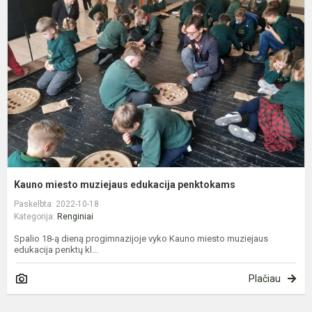
m
e
p
Kauno miesto muziejaus edukacija penktokams
Paskelbta: 2022-10-18
Kategorija:
Renginiai
Spalio 18-ą dieną progimnazijoje vyko Kauno miesto muziejaus
edukacija penktų kl...
Plačiau