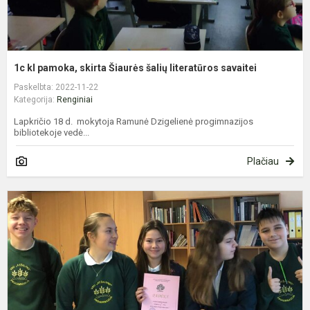
1c kl pamoka, skirta Šiaurės šalių literatūros savaitei
Paskelbta: 2022-11-22
Kategorija:
Renginiai
Lapkričio 18 d. mokytoja Ramunė Dzigelienė progimnazijos
bibliotekoje vedė...
Plačiau
P
m
"
š
n