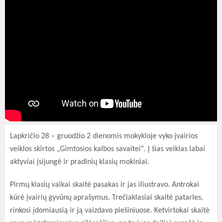
Lapkričio 28 – gruodžio 2 dienomis mokykloje vyko įvairios
veiklos skirtos „Gimtosios kalbos savaitei“. Į šias veiklas labai
aktyviai įsijungė ir pradinių klasių mokiniai.
Pirmų klasių vaikai skaitė pasakas ir jas iliustravo. Antrokai
kūrė įvairių gyvūnų aprašymus. Trečiaklasiai skaitė patarles,
rinkosi įdomiausią ir ją vaizdavo piešiniuose. Ketvirtokai skaitė