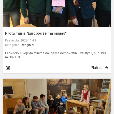
Protų mūšis "Europos šeimų namas"
Paskelbta: 2022-11-18
Kategorija:
Renginiai
Lapkričio 16-oji yra minima daugelyje demokratinių valstybių nuo 1995
m., kai UN...
Plačiau
Š
k
k
k