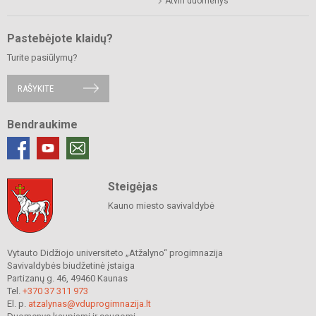
Atviri duomenys
Pastebėjote klaidų?
Turite pasiūlymų?
RAŠYKITE
Bendraukime
Steigėjas
Kauno miesto savivaldybė
Vytauto Didžiojo universiteto „Atžalyno“ progimnazija
Savivaldybės biudžetinė įstaiga
Partizanų g. 46, 49460 Kaunas
Tel.
+370 37 311 973
El. p.
atzalynas@vduprogimnazija.lt