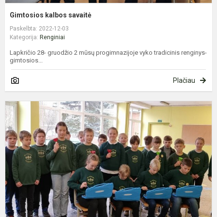
Gimtosios kalbos savaitė
Paskelbta: 2022-12-03
Kategorija:
Renginiai
Lapkričio 28- gruodžio 2 mūsų progimnazijoje vyko tradicinis renginys-
gimtosios...
Plačiau
P
k
S
d