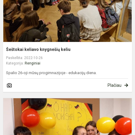
Šeštokai keliavo knygnešių keliu
Paskelbta: 2022-10-26
Kategorija:
Renginiai
Spalio 26-oji mūsų progimnazijoje - edukacijų diena.
Plačiau
V
k
d