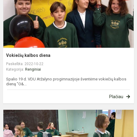
Vokiečių kalbos diena
Paskelbta: 2022-10-22
Kategorija:
Renginiai
Spalio 19 d. VDU Atžalyno progimnazijoje šventėme vokiečių kalbos
dieną "O&...
Plačiau
P
P
r