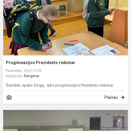
Progimnazijos Prezidento rinkimai
Paskelbta: 2022-10-20
Kategorija:
Renginiai
Šiandien, spalio 20-ąją, vyko progimnazijos Prezidento rinkimai.
Plačiau
K
m
5