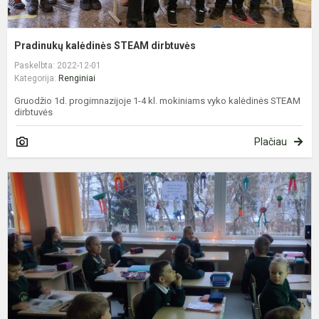
Pradinukų kalėdinės STEAM dirbtuvės
Paskelbta: 2022-12-01
Kategorija:
Renginiai
Gruodžio 1d. progimnazijoje 1-4 kl. mokiniams vyko kalėdinės STEAM
dirbtuvės
Plačiau
1
k
p
s
Š
š
l
s