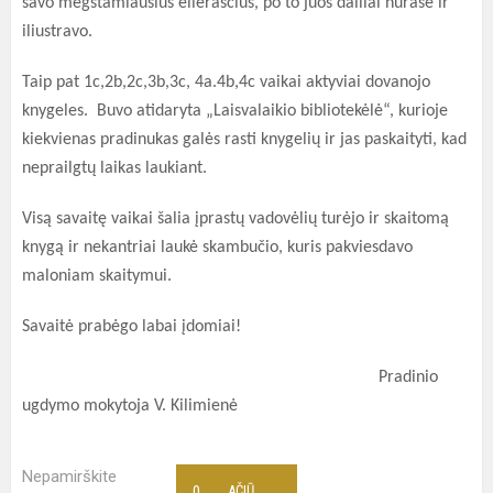
savo mėgstamiausius eilėraščius, po to juos dailiai nurašė ir
iliustravo.
Taip pat 1c,2b,2c,3b,3c, 4a.4b,4c vaikai aktyviai dovanojo
knygeles. Buvo atidaryta „Laisvalaikio bibliotekėlė“, kurioje
kiekvienas pradinukas galės rasti knygelių ir jas paskaityti, kad
neprailgtų laikas laukiant.
Visą savaitę vaikai šalia įprastų vadovėlių turėjo ir skaitomą
knygą ir nekantriai laukė skambučio, kuris pakviesdavo
maloniam skaitymui.
Savaitė prabėgo labai įdomiai
!
Pradinio
ugdymo mokytoja V. Kilimienė
Nepamirškite
0
AČIŪ