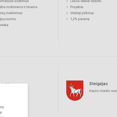
rmalusis švietimas
Lėšos veiklai viešinti
lba mokiniams ir tėvams
Projektai
nių maitinimas
Viešieji pirkimai
alpų nuoma
1,2% parama
ioteka
Steigėjas
raukime
Kauno miesto sav
ums
ir