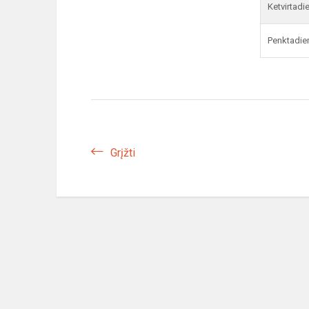
Ketvirtadi
Penktadie
Grįžti