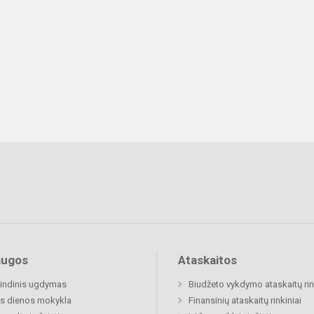
augos
Ataskaitos
indinis ugdymas
Biudžeto vykdymo ataskaitų rin
s dienos mokykla
Finansinių ataskaitų rinkiniai