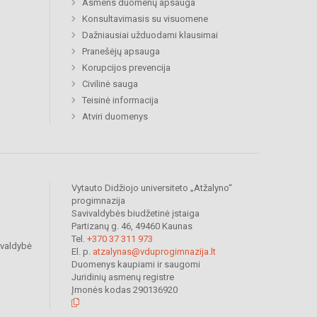
Asmens duomenų apsauga
Konsultavimasis su visuomene
Dažniausiai užduodami klausimai
Pranešėjų apsauga
Korupcijos prevencija
Civilinė sauga
Teisinė informacija
Atviri duomenys
Vytauto Didžiojo universiteto „Atžalyno“
progimnazija
Savivaldybės biudžetinė įstaiga
Partizanų g. 46, 49460 Kaunas
Tel.
+370 37 311 973
ivaldybė
El. p.
atzalynas@vduprogimnazija.lt
Duomenys kaupiami ir saugomi
Juridinių asmenų registre
Įmonės kodas 290136920