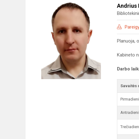
Andrius 
Bibliotekin
Pareig
Planuoja, 
Kabineto n
Darbo lai
Savaitės 
Pirmadien
Antradieni
Trečiadien