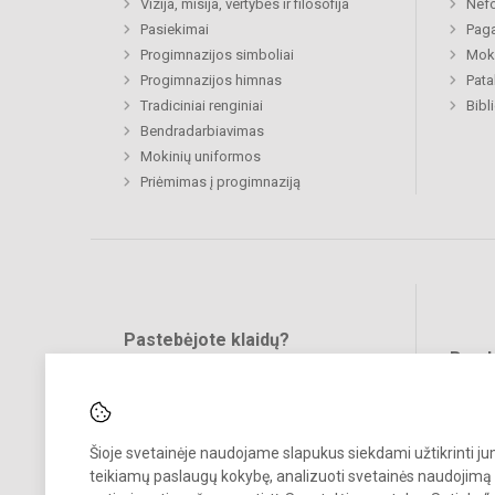
Vizija, misija, vertybės ir filosofija
Nefo
Pasiekimai
Paga
Progimnazijos simboliai
Moki
Progimnazijos himnas
Pat
Tradiciniai renginiai
Bibl
Bendradarbiavimas
Mokinių uniformos
Priėmimas į progimnaziją
Pastebėjote klaidų?
Bend
Turite pasiūlymų?
RAŠYKITE
Šioje svetainėje naudojame slapukus siekdami užtikrinti j
teikiamų paslaugų kokybę, analizuoti svetainės naudojimą 