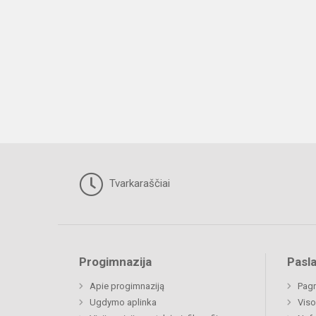
Tvarkaraščiai
Progimnazija
Pasl
Apie progimnaziją
Pagr
Ugdymo aplinka
Viso