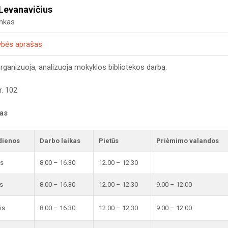
Levanavičius
inkas
ybės aprašas
organizuoja, analizuoja mokyklos bibliotekos darbą.
r. 102
kas
dienos
Darbo laikas
Pietūs
Priėmimo valandos
is
8.00 – 16.30
12.00 – 12.30
s
8.00 – 16.30
12.00 – 12.30
9.00 – 12.00
is
8.00 – 16.30
12.00 – 12.30
9.00 – 12.00