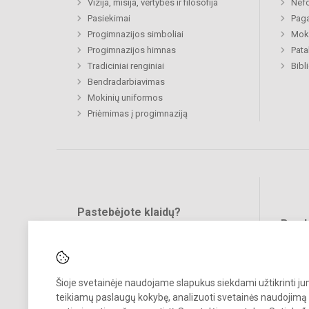
Vizija, misija, vertybės ir filosofija
Nefo
Pasiekimai
Paga
Progimnazijos simboliai
Moki
Progimnazijos himnas
Pat
Tradiciniai renginiai
Bibl
Bendradarbiavimas
Mokinių uniformos
Priėmimas į progimnaziją
Pastebėjote klaidų?
Bend
Turite pasiūlymų?
RAŠYKITE
Šioje svetainėje naudojame slapukus siekdami užtikrinti j
teikiamų paslaugų kokybę, analizuoti svetainės naudojimą 