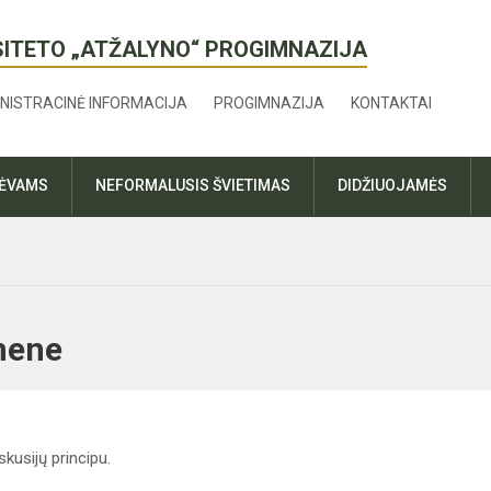
SITETO „ATŽALYNO“ PROGIMNAZIJA
NISTRACINĖ INFORMACIJA
PROGIMNAZIJA
KONTAKTAI
TĖVAMS
NEFORMALUSIS ŠVIETIMAS
DIDŽIUOJAMĖS
uomene
kusijų principu.