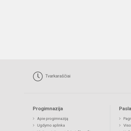
Tvarkaraščiai
Progimnazija
Pasl
Apie progimnaziją
Pagr
Ugdymo aplinka
Viso