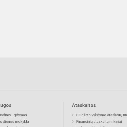
augos
Ataskaitos
indinis ugdymas
Biudžeto vykdymo ataskaitų rin
s dienos mokykla
Finansinių ataskaitų rinkiniai