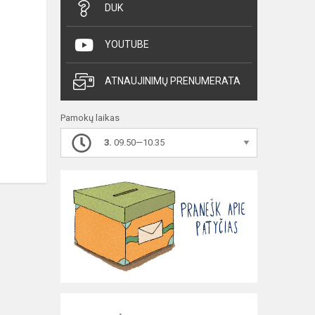
DUK
YOUTUBE
ATNAUJINIMŲ PRENUMERATA
Pamokų laikas
3.
09.50—10.35