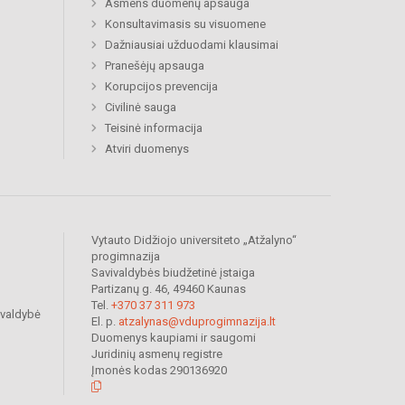
Asmens duomenų apsauga
Konsultavimasis su visuomene
Dažniausiai užduodami klausimai
Pranešėjų apsauga
Korupcijos prevencija
Civilinė sauga
Teisinė informacija
Atviri duomenys
Vytauto Didžiojo universiteto „Atžalyno“
progimnazija
Savivaldybės biudžetinė įstaiga
Partizanų g. 46, 49460 Kaunas
Tel.
+370 37 311 973
ivaldybė
El. p.
atzalynas@vduprogimnazija.lt
Duomenys kaupiami ir saugomi
Juridinių asmenų registre
Įmonės kodas 290136920