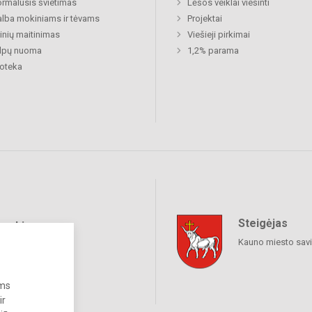
rmalusis švietimas
Lėšos veiklai viešinti
lba mokiniams ir tėvams
Projektai
nių maitinimas
Viešieji pirkimai
alpų nuoma
1,2% parama
ioteka
Steigėjas
raukime
Kauno miesto sav
ums
ir