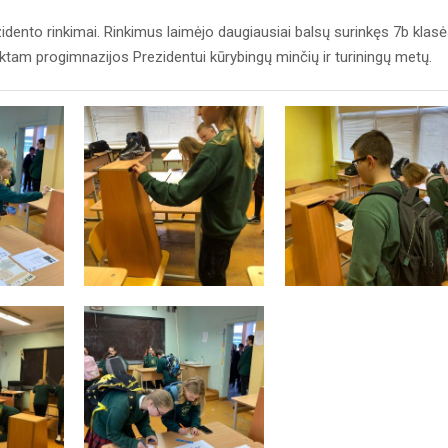
idento rinkimai. Rinkimus laimėjo daugiausiai balsų surinkęs 7b klas
ktam progimnazijos Prezidentui kūrybingų minčių ir turiningų metų.