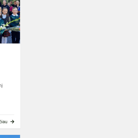
!
nį
čiau
Sporto