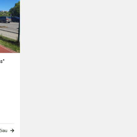
šventė
,,Metų
ratas"
s"
čiau