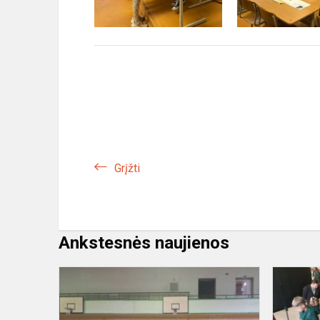
Grįžti
Ankstesnės naujienos
Kauno
miesto
5