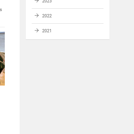
2023
ės
2022
2021