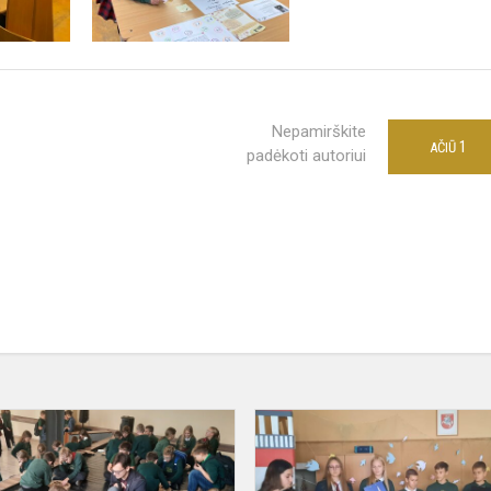
Nepamirškite
1
AČIŪ
padėkoti autoriui
Kauno
miesto
muziejaus