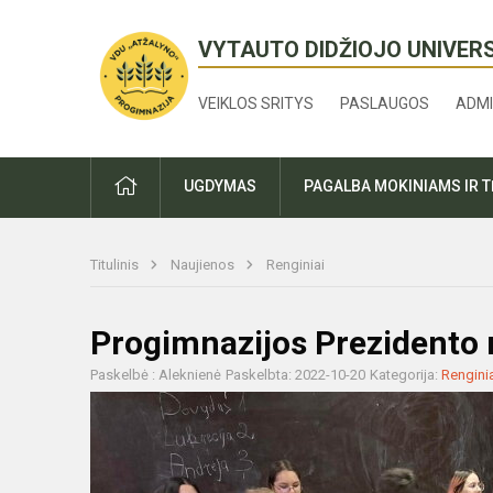
VYTAUTO DIDŽIOJO UNIVER
VEIKLOS SRITYS
PASLAUGOS
ADMI
PRADŽIA
UGDYMAS
PAGALBA MOKINIAMS IR 
Titulinis
Naujienos
Renginiai
Progimnazijos Prezidento 
Paskelbė : Aleknienė
Paskelbta: 2022-10-20
Kategorija:
Rengini