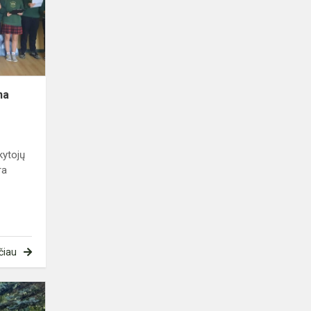
na
kytojų
ra
čiau
Sveikas,
Rugsėji