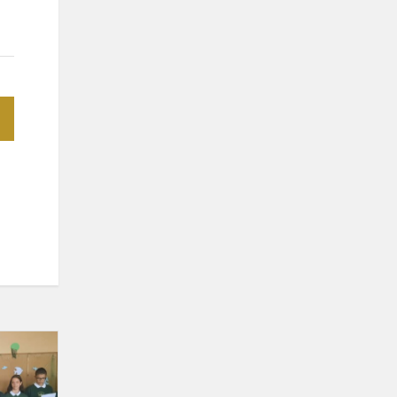
Tarptautinė
mokytojų
diena