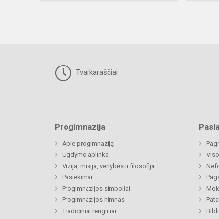
Tvarkaraščiai
Progimnazija
Pasl
Apie progimnaziją
Pagr
Ugdymo aplinka
Viso
Vizija, misija, vertybės ir filosofija
Nefo
Pasiekimai
Paga
Progimnazijos simboliai
Moki
Progimnazijos himnas
Pat
Tradiciniai renginiai
Bibl