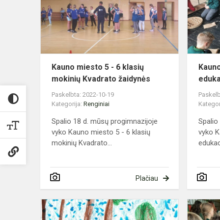
-
6
klasių
mokinių
Kvadrato
žaidynės
Kauno miesto 5 - 6 klasių
Kauno
mokinių Kvadrato žaidynės
eduka
Paskelbta: 2022-10-19
Paskelb
Kategorija:
Renginiai
Kategor
Spalio 18 d. mūsų progimnazijoje
Spalio
vyko Kauno miesto 5 - 6 klasių
vyko K
mokinių Kvadrato...
edukaci
Plačiau
Baltų
literatūros