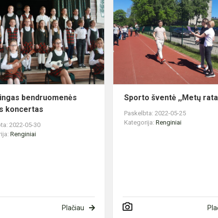
bendruomenės
dienos
koncertas
mingas bendruomenės
Sporto šventė ,,Metų rata
s koncertas
Paskelbta: 2022-05-25
Kategorija:
Renginiai
ta: 2022-05-30
ija:
Renginiai
Plačiau
Pla