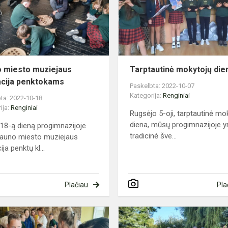
edukacija
penktokams
 miesto muziejaus
Tarptautinė mokytojų die
cija penktokams
Paskelbta: 2022-10-07
Kategorija:
Renginiai
ta: 2022-10-18
ija:
Renginiai
Rugsėjo 5-oji, tarptautinė mo
diena, mūsų progimnazijoje y
 18-ą dieną progimnazijoje
tradicinė šve...
auno miesto muziejaus
ja penktų kl...
Plačiau
Pla
Būrelių
mugė