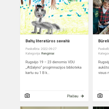
savaitė
Baltų literatūros savaitė
Būrel
Paskelbta: 2022-09-27
Paskelb
Kategorija:
Renginiai
Kategor
Rugsėjo 19 – 23 dienomis VDU
Rugsėj
,,Atžalyno“ progimnazijos biblioteka
aukšto
kartu su 1 B k...
visus 
Plačiau
Gegužės