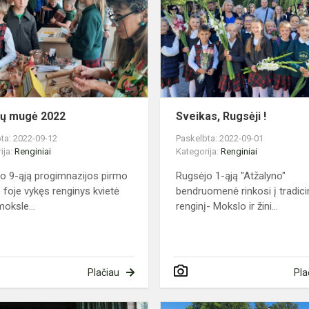
2022
ių mugė 2022
Sveikas, Rugsėji !
ta: 2022-09-12
Paskelbta: 2022-09-01
ija:
Renginiai
Kategorija:
Renginiai
o 9-ąją progimnazijos pirmo
Rugsėjo 1-ąją "Atžalyno"
 foje vykęs renginys kvietė
bendruomenė rinkosi į tradici
moksle...
renginį- Mokslo ir žini...
Plačiau
Pla
Iškilmingas