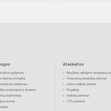
augos
Ataskaitos
indinis ugdymas
Biudžeto vykdymo ataskaitų rin
s dienos mokykla
Finansinių ataskaitų rinkiniai
rmalusis švietimas
Lėšos veiklai viešinti
lba mokiniams ir tėvams
Projektai
nių maitinimas
Viešieji pirkimai
alpų nuoma
1,2% parama
ioteka