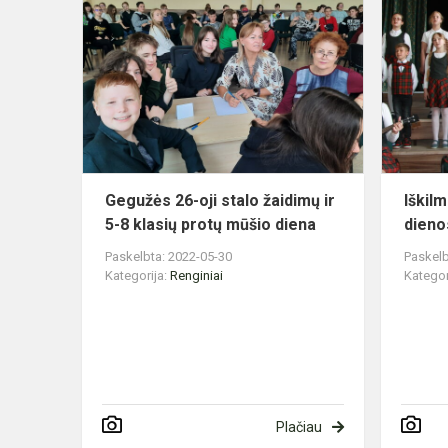
26-
oji
stalo
žaidimų
ir
5-
8
klasių
Gegužės 26-oji stalo žaidimų ir
Iškil
protų
5-8 klasių protų mūšio diena
dieno
mūšio
Paskelbta: 2022-05-30
Paskelb
dien...
Kategorija:
Renginiai
Kategor
Plačiau