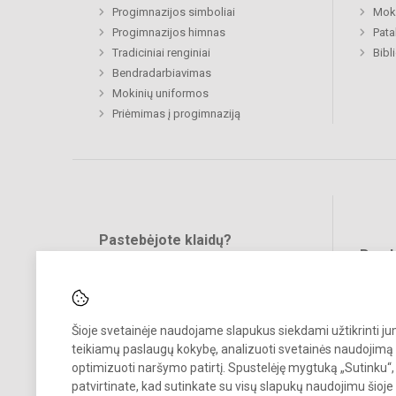
Progimnazijos simboliai
Moki
Progimnazijos himnas
Pat
Tradiciniai renginiai
Bibl
Bendradarbiavimas
Mokinių uniformos
Priėmimas į progimnaziją
Pastebėjote klaidų?
Bend
Turite pasiūlymų?
RAŠYKITE
Šioje svetainėje naudojame slapukus siekdami užtikrinti j
teikiamų paslaugų kokybę, analizuoti svetainės naudojimą 
optimizuoti naršymo patirtį. Spustelėję mygtuką „Sutinku“,
patvirtinate, kad sutinkate su visų slapukų naudojimu šioje