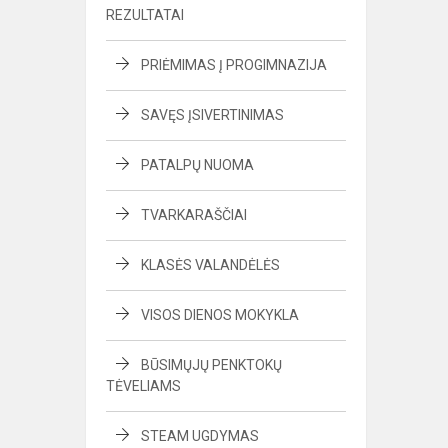
REZULTATAI
PRIĖMIMAS Į PROGIMNAZIJA
SAVĘS ĮSIVERTINIMAS
PATALPŲ NUOMA
TVARKARAŠČIAI
KLASĖS VALANDĖLĖS
VISOS DIENOS MOKYKLA
BŪSIMŲJŲ PENKTOKŲ
TĖVELIAMS
STEAM UGDYMAS