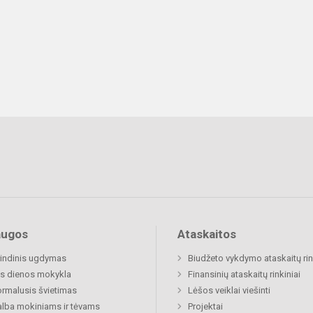
augos
Ataskaitos
indinis ugdymas
Biudžeto vykdymo ataskaitų rin
s dienos mokykla
Finansinių ataskaitų rinkiniai
rmalusis švietimas
Lėšos veiklai viešinti
lba mokiniams ir tėvams
Projektai