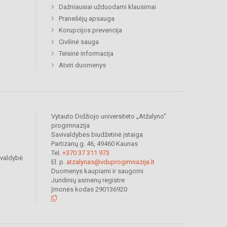
Dažniausiai užduodami klausimai
Pranešėjų apsauga
Korupcijos prevencija
Civilinė sauga
Teisinė informacija
Atviri duomenys
Vytauto Didžiojo universiteto „Atžalyno“
progimnazija
Savivaldybės biudžetinė įstaiga
Partizanų g. 46, 49460 Kaunas
Tel.
+370 37 311 973
ivaldybė
El. p.
atzalynas@vduprogimnazija.lt
Duomenys kaupiami ir saugomi
Juridinių asmenų registre
Įmonės kodas 290136920