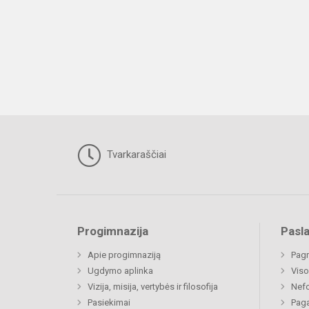
Tvarkaraščiai
Progimnazija
Pasl
Apie progimnaziją
Pagr
Ugdymo aplinka
Viso
Vizija, misija, vertybės ir filosofija
Nefo
Pasiekimai
Paga