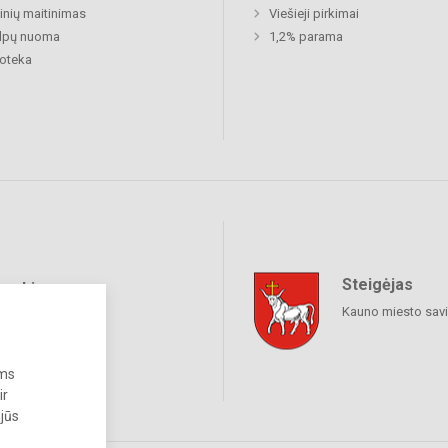
nių maitinimas
Viešieji pirkimai
alpų nuoma
1,2% parama
ioteka
Steigėjas
raukime
Kauno miesto sav
ums
ir
 jūs