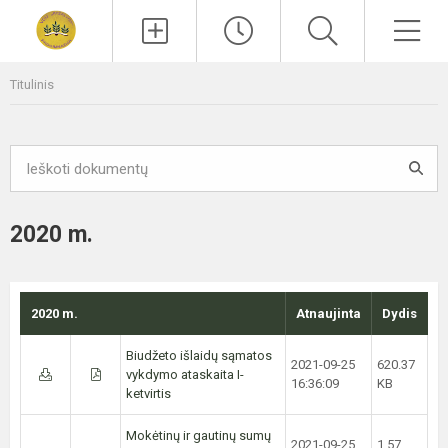
Paieška
Men
Titulinis
2020 m.
2020 m.
Atnaujinta
Dydis
Biudžeto išlaidų sąmatos
2021-09-25
620.37
vykdymo ataskaita I-
16:36:09
KB
ketvirtis
Mokėtinų ir gautinų sumų
2021-09-25
1.57