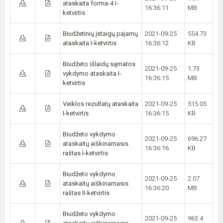
ataskaita forma-4 I-
16:36:11
MB
ketvirtis
Biudžetinių įstaigų pajamų
2021-09-25
554.73
ataskaita I-ketvirtis
16:36:12
KB
Biudžeto išlaidų sąmatos
2021-09-25
1.73
vykdymo ataskaita I-
16:36:15
MB
ketvirtis
Veiklos rezultatų ataskaita
2021-09-25
515.05
I-ketvirtis
16:36:15
KB
Biudžeto vykdymo
2021-09-25
696.27
ataskaitų aiškinamasis
16:36:16
KB
raštas I-ketvirtis
Biudžeto vykdymo
2021-09-25
2.07
ataskaitų aiškinamasis
16:36:20
MB
raštas II-ketvirtis
Biudžeto vykdymo
2021-09-25
963.4