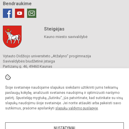
Bendraukime
Steigėjas
Kauno miesto savivaldybė
Vytauto Didžiojo universiteto „Atžalyno“ progimnazija
Savivaldybės biudžetinė įstaiga
Partizanų g. 46, 49460 Kaunas
Tel.
+370 37 311 973
El. p.
atzalynas@vduprogimnazija.lt
Duomenys kaupiami ir saugomi
Juridinių asmenų registre
Šioje svetainėje naudojame slapukus siekdami užtikrinti jums teikiamų
Įmonės kodas 290136920
paslaugų kokybę, analizuoti svetainės naudojimą ir optimizuoti naršymo
patirtį. Spustelėję mygtuką „Sutinku“, jūs patvirtinate, kad sutinkate su visų
slapukų naudojimu šioje svetainėje. Jei norite atšaukti arba pakeisti savo
sutikimus, prašome apsilankyti
slapukų valdymo puslapyje
.
© 2022. Vytauto Didžiojo universiteto „Atžalyno“ progimnazija. Visos teisės
saugomos.
Kopijuoti turinį be raštiško gimnazijos sutikimo griežtai draudžiama.
NUSTATYMAI