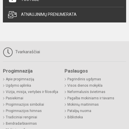
ATNAUJINIMŲ PRENUMERATA
Tvarkaraščiai
Progimnazija
Paslaugos
Apie progimnaziją
Pagrindinis ugdymas
Ugdymo aplinka
Visos dienos mokykla
Vizija, misija, vertybės ir filosofija
Neformalusis švietimas
Pasiekimai
Pagalba mokiniams ir tėvams
Progimnazijos simboliai
Mokinių maitinimas
Progimnazijos himnas
Patalpų nuoma
Tradiciniai renginiai
Biblioteka
Bendradarbiavimas