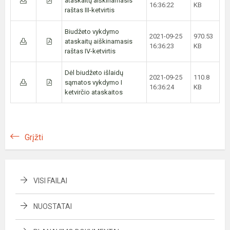
ataskaitų aiškinamasis
16:36:22
KB
raštas III-ketvirtis
Biudžeto vykdymo
2021-09-25
970.53
ataskaitų aiškinamasis
16:36:23
KB
raštas IV-ketvirtis
Dėl biudžeto išlaidų
2021-09-25
110.8
sąmatos vykdymo I
16:36:24
KB
ketvirčio ataskaitos
Grįžti
VISI FAILAI
NUOSTATAI