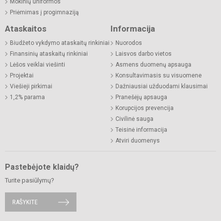
Mokinių uniformos
Priėmimas į progimnaziją
Ataskaitos
Informacija
Biudžeto vykdymo ataskaitų rinkiniai
Nuorodos
Finansinių ataskaitų rinkiniai
Laisvos darbo vietos
Lėšos veiklai viešinti
Asmens duomenų apsauga
Projektai
Konsultavimasis su visuomene
Viešieji pirkimai
Dažniausiai užduodami klausimai
1,2% parama
Pranešėjų apsauga
Korupcijos prevencija
Civilinė sauga
Teisinė informacija
Atviri duomenys
Pastebėjote klaidų?
Turite pasiūlymų?
RAŠYKITE