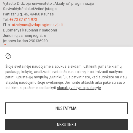
Vytauto Didžiojo universiteto „Atžalyno“ progimnazija
Savivaldybės biudžetinė įstaiga
Partizanų g. 46, 49460 Kaunas
Tel.
+370 37 311 973
El. p.
atzalynas@vduprogimnazija.lt
Duomenys kaupiami ir saugomi
Juridinių asmenų registre
Įmonės kodas 290136920
© 2022. Vytauto Didžiojo universiteto „Atžalyno“ progimnazija. Visos teisės
Šioje svetainėje naudojame slapukus siekdami užtikrinti jums teikiamų
saugomos.
Kopijuoti turinį be raštiško gimnazijos sutikimo griežtai draudžiama.
paslaugų kokybę, analizuoti svetainės naudojimą ir optimizuoti naršymo
patirtį. Spustelėję mygtuką „Sutinku“, jūs patvirtinate, kad sutinkate su visų
Prieinamumo paraiška
Slapukų valdymas
slapukų naudojimu šioje svetainėje. Jei norite atšaukti arba pakeisti savo
sutikimus, prašome apsilankyti
slapukų valdymo puslapyje
.
Sumanus būdas atnaujinti
mokyklos interneto
svetainę
NUSTATYMAI
NESUTINKU