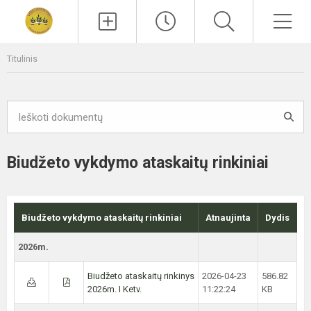
Paieška
Men
Titulinis
Biudžeto vykdymo ataskaitų rinkiniai
Biudžeto vykdymo ataskaitų rinkiniai
Atnaujinta
Dydis
2026m.
Biudžeto ataskaitų rinkinys
2026-04-23
586.82
2026m. I Ketv.
11:22:24
KB