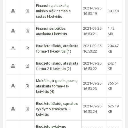
Finansinių ataskaitų
2021-09-25
rinkinio aiškinamasis
303 KB
16:53:19
raštas I-ketvirtis
Finansinės būklės
2021-09-25
1.42
ataskaita I-ketvirtis
16:53:21
MB
Biudžeto išlaidų ataskaita
2021-09-25
204.47
forma-1 II-ketvirtis (1)
16:53:22
KB
Biudžeto išlaidų ataskaita
2021-09-25
242.1
forma-2 II-ketvirtis (2)
16:53:22
KB
Mokėtinų ir gautinų sumų
2021-09-25
356.54
ataskaita forma-4 II-
16:53:23
KB
ketvirtis (4)
Biudžeto išlaidų sąmatos
2021-09-25
626.19
vykdymo ataskaita II-
16:53:24
KB
ketvirtis
Biudžeto vykdymo