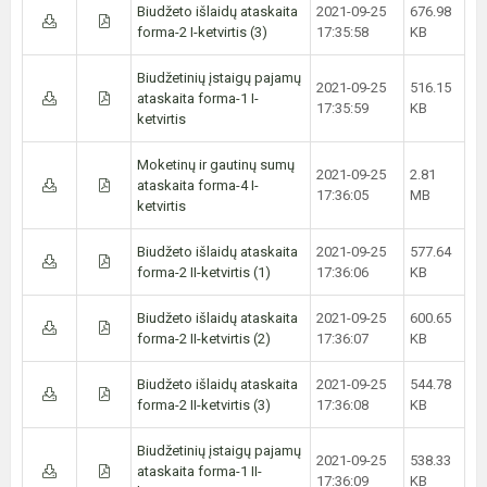
Biudžeto išlaidų ataskaita
2021-09-25
676.98
forma-2 I-ketvirtis (3)
17:35:58
KB
Biudžetinių įstaigų pajamų
2021-09-25
516.15
ataskaita forma-1 I-
17:35:59
KB
ketvirtis
Moketinų ir gautinų sumų
2021-09-25
2.81
ataskaita forma-4 I-
17:36:05
MB
ketvirtis
Biudžeto išlaidų ataskaita
2021-09-25
577.64
forma-2 II-ketvirtis (1)
17:36:06
KB
Biudžeto išlaidų ataskaita
2021-09-25
600.65
forma-2 II-ketvirtis (2)
17:36:07
KB
Biudžeto išlaidų ataskaita
2021-09-25
544.78
forma-2 II-ketvirtis (3)
17:36:08
KB
Biudžetinių įstaigų pajamų
2021-09-25
538.33
ataskaita forma-1 II-
17:36:09
KB