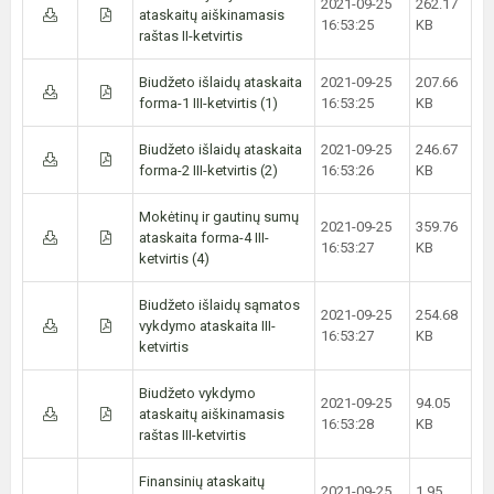
2021-09-25
262.17
ataskaitų aiškinamasis
16:53:25
KB
raštas II-ketvirtis
Biudžeto išlaidų ataskaita
2021-09-25
207.66
forma-1 III-ketvirtis (1)
16:53:25
KB
Biudžeto išlaidų ataskaita
2021-09-25
246.67
forma-2 III-ketvirtis (2)
16:53:26
KB
Mokėtinų ir gautinų sumų
2021-09-25
359.76
ataskaita forma-4 III-
16:53:27
KB
ketvirtis (4)
Biudžeto išlaidų sąmatos
2021-09-25
254.68
vykdymo ataskaita III-
16:53:27
KB
ketvirtis
Biudžeto vykdymo
2021-09-25
94.05
ataskaitų aiškinamasis
16:53:28
KB
raštas III-ketvirtis
Finansinių ataskaitų
2021-09-25
1.95