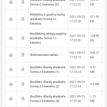
forma-2 I-ketvirtis (3)
17:25:01
KB
Mokėtinų ir gautinų sumų
2021-09-25
321.63
ataskaita forma-4 I-
17:25:02
KB
ketvirtis
Biudžetinių įstaigų pajamų
2021-09-25
128.89
ataskaita forma-1 I-
17:25:02
KB
ketvirtis
2021-09-25
696.27
Aiškinamasis raštas
17:25:15
KB
Biudžeto išlaidų ataskaita
2021-09-25
4.51
forma-2 II-ketvirtis (1)
17:25:24
MB
Biudžeto išlaidų ataskaita
2021-09-25
4.5 MB
forma-2 II-ketvirtis (2)
17:25:34
Biudžeto išlaidų ataskaita
2021-09-25
1.72
forma-2 II-ketvirtis (3)
17:25:36
MB