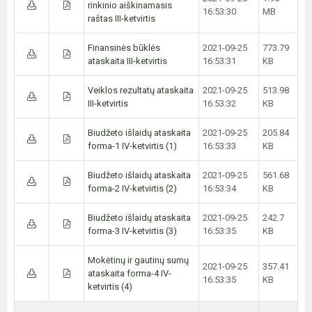
rinkinio aiškinamasis
16:53:30
MB
raštas III-ketvirtis
Finansinės būklės
2021-09-25
773.79
ataskaita III-ketvirtis
16:53:31
KB
Veiklos rezultatų ataskaita
2021-09-25
513.98
III-ketvirtis
16:53:32
KB
Biudžeto išlaidų ataskaita
2021-09-25
205.84
forma-1 IV-ketvirtis (1)
16:53:33
KB
Biudžeto išlaidų ataskaita
2021-09-25
561.68
forma-2 IV-ketvirtis (2)
16:53:34
KB
Biudžeto išlaidų ataskaita
2021-09-25
242.7
forma-3 IV-ketvirtis (3)
16:53:35
KB
Mokėtinų ir gautinų sumų
2021-09-25
357.41
ataskaita forma-4 IV-
16:53:35
KB
ketvirtis (4)