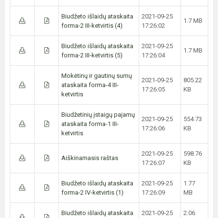
Biudžeto išlaidų ataskaita
2021-09-25
1.7 MB
forma-2 III-ketvirtis (4)
17:26:02
Biudžeto išlaidų ataskaita
2021-09-25
1.7 MB
forma-2 III-ketvirtis (5)
17:26:04
Mokėtinų ir gautinų sumų
2021-09-25
805.22
ataskaita forma-4 III-
17:26:05
KB
ketvirtis
Biudžetinių įstaigų pajamų
2021-09-25
554.73
ataskaita forma-1 III-
17:26:06
KB
ketvirtis
2021-09-25
598.76
Aiškinamasis raštas
17:26:07
KB
Biudžeto išlaidų ataskaita
2021-09-25
1.77
forma-2 IV-ketvirtis (1)
17:26:09
MB
Biudžeto išlaidų ataskaita
2021-09-25
2.06