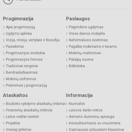
Progimnazija
Paslaugos
Apie progimnaziją
Pagrindinis ugdymas
Ugdymo aplinka
Visos dienos mokykla
Vizija, misija, vertybės ir filosofija
Neformalusis švietimas
Pasiekimai
Pagalba mokiniams ir tėvams
Progimnazijos simboliai
Mokinių maitinimas
Progimnazijos himnas
Patalpų nuoma
Tradiciniai renginiai
Biblioteka
Bendradarbiavimas
Mokinių uniformos
Priėmimas į progimnaziją
Ataskaitos
Informacija
Biudžeto vykdymo ataskaitų rinkiniai
Nuorodos
Finansinių ataskaitų rinkiniai
Laisvos darbo vietos
Lėšos veiklai viešinti
Asmens duomenų apsauga
Projektai
Konsultavimasis su visuomene
Viešieji pirkimai
Dažniausiai užduodami klausimai