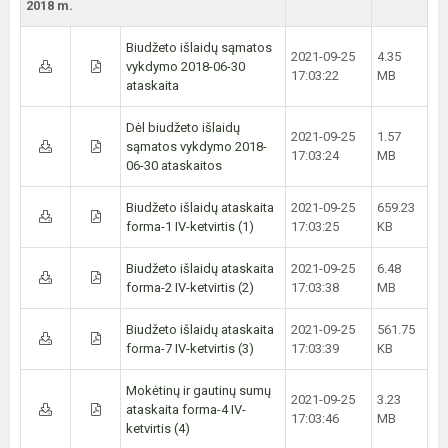
2018 m.
Biudžeto išlaidų sąmatos
2021-09-25
4.35
vykdymo 2018-06-30
17:03:22
MB
ataskaita
Dėl biudžeto išlaidų
2021-09-25
1.57
sąmatos vykdymo 2018-
17:03:24
MB
06-30 ataskaitos
Biudžeto išlaidų ataskaita
2021-09-25
659.23
forma-1 IV-ketvirtis (1)
17:03:25
KB
Biudžeto išlaidų ataskaita
2021-09-25
6.48
forma-2 IV-ketvirtis (2)
17:03:38
MB
Biudžeto išlaidų ataskaita
2021-09-25
561.75
forma-7 IV-ketvirtis (3)
17:03:39
KB
Mokėtinų ir gautinų sumų
2021-09-25
3.23
ataskaita forma-4 IV-
17:03:46
MB
ketvirtis (4)