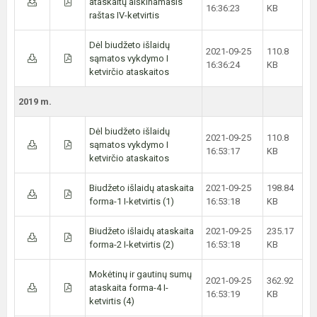
ataskaitų aiškinamasis
16:36:23
KB
raštas IV-ketvirtis
Dėl biudžeto išlaidų
2021-09-25
110.8
sąmatos vykdymo I
16:36:24
KB
ketvirčio ataskaitos
2019 m.
Dėl biudžeto išlaidų
2021-09-25
110.8
sąmatos vykdymo I
16:53:17
KB
ketvirčio ataskaitos
Biudžeto išlaidų ataskaita
2021-09-25
198.84
forma-1 I-ketvirtis (1)
16:53:18
KB
Biudžeto išlaidų ataskaita
2021-09-25
235.17
forma-2 I-ketvirtis (2)
16:53:18
KB
Mokėtinų ir gautinų sumų
2021-09-25
362.92
ataskaita forma-4 I-
16:53:19
KB
ketvirtis (4)