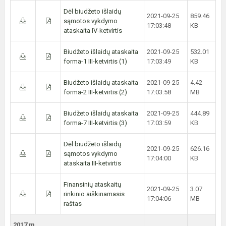
Dėl biudžeto išlaidų
2021-09-25
859.46
sąmotos vykdymo
17:03:48
KB
ataskaita IV-ketvirtis
Biudžeto išlaidų ataskaita
2021-09-25
532.01
forma-1 III-ketvirtis (1)
17:03:49
KB
Biudžeto išlaidų ataskaita
2021-09-25
4.42
forma-2 III-ketvirtis (2)
17:03:58
MB
Biudžeto išlaidų ataskaita
2021-09-25
444.89
forma-7 III-ketvirtis (3)
17:03:59
KB
Dėl biudžeto išlaidų
2021-09-25
626.16
sąmotos vykdymo
17:04:00
KB
ataskaita III-ketvirtis
Finansinių ataskaitų
2021-09-25
3.07
rinkinio aiškinamasis
17:04:06
MB
raštas
2017 m.