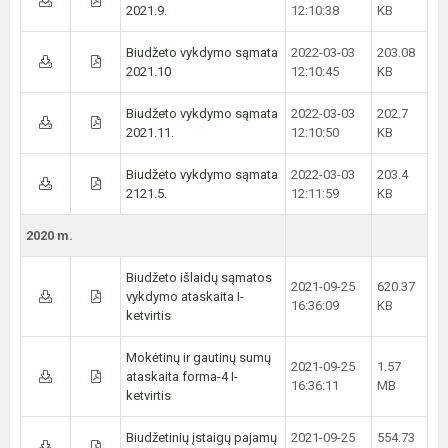
2021.9.
12:10:38
KB
Biudžeto vykdymo sąmata
2022-03-03
203.08
2021.10
12:10:45
KB
Biudžeto vykdymo sąmata
2022-03-03
202.7
2021.11.
12:10:50
KB
Biudžeto vykdymo sąmata
2022-03-03
203.4
2121.5.
12:11:59
KB
2020 m.
Biudžeto išlaidų sąmatos
2021-09-25
620.37
vykdymo ataskaita I-
16:36:09
KB
ketvirtis
Mokėtinų ir gautinų sumų
2021-09-25
1.57
ataskaita forma-4 I-
16:36:11
MB
ketvirtis
Biudžetinių įstaigų pajamų
2021-09-25
554.73