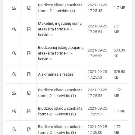
Biudžeto išlaidų ataskaita
2021-09-25
1.7 MB
forma-2 II-ketvirtis (4)
17:25:45
Mokėtinų ir gautinų sumų
2021-09-25
2.71
ataskaita forma-4 II-
17:25:51
MB
ketvirtis
Biudžetinių įstaigų pajamų
2021-09-25
533.39
ataskaita forma-1 II-
17:25:52
KB
ketvirtis
2021-09-25
578.83
Aiškinamasis raštas
17:25:53
KB
Biudžeto išlaidų ataskaita
2021-09-25
1.72
forma-2 III-ketvirtis (1)
17:25:55
MB
Biudžeto išlaidų ataskaita
2021-09-25
1.7 MB
forma-2 III-ketvirtis (2)
17:25:57
Biudžeto išlaidų ataskaita
2021-09-25
1.72
forma-2 III-ketvirtis (3)
17:26:00
MB