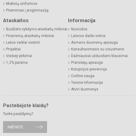
Mokinių uniformos
Priėmimas į progimnaziją
Ataskaitos
Informacija
Biudžeto vykdymo ataskaitų rinkiniai
Nuorodos
Finansinių ataskaitų rinkiniai
Laisvos darbo vietos
Lėšos veiklai viešinti
Asmens duomenų apsauga
Projektai
Konsultavimasis su visuomene
Viešieji pirkimai
Dažniausiai užduodami klausimai
1,2% parama
Pranešėjų apsauga
Korupcijos prevencija
Civilinė sauga
Teisinė informacija
Atviri duomenys
Pastebėjote klaidų?
Turite pasiūlymų?
RAŠYKITE