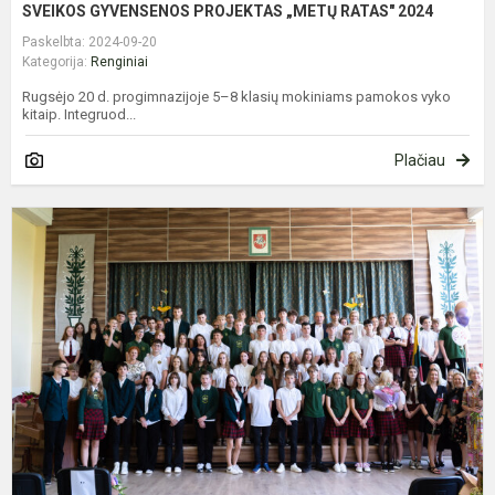
SVEIKOS GYVENSENOS PROJEKTAS „METŲ RATAS" 2024
Paskelbta: 2024-09-20
Kategorija:
Renginiai
Rugsėjo 20 d. progimnazijoje 5–8 klasių mokiniams pamokos vyko
kitaip. Integruod...
Plačiau
A
i