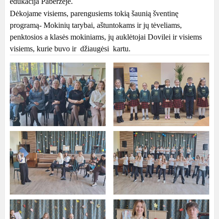
edukacija Paberžėje.
Dėkojame visiems, parengusiems tokią šaunią šventinę
programą- Mokinių tarybai, aštuntokams ir jų tėveliams,
penktosios a klasės mokiniams, jų auklėtojai Dovilei ir visiems
visiems, kurie buvo ir džiaugėsi kartu.