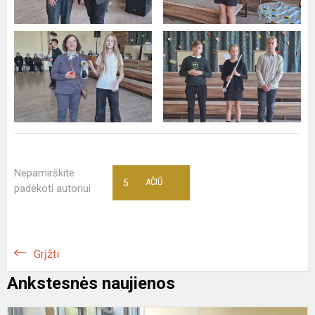
Nepamirškite
5
AČIŪ
padėkoti autoriui
Grįžti
Ankstesnės naujienos
P