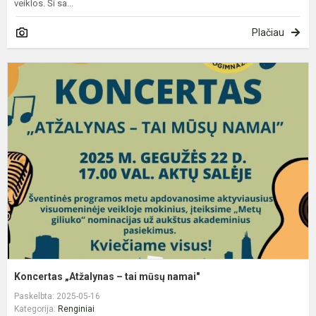
veiklos. Ši sa...
Plačiau
K
„
–
t
m
n
Koncertas „Atžalynas – tai mūsų namai"
Paskelbta: 2025-05-16
Kategorija:
Renginiai