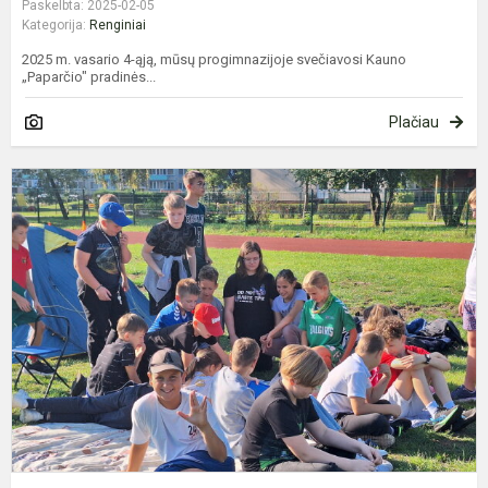
Paskelbta: 2025-02-05
Kategorija:
Renginiai
2025 m. vasario 4-ąją, mūsų progimnazijoje svečiavosi Kauno
„Paparčio" pradinės...
Plačiau
S
G
P
„
R
2