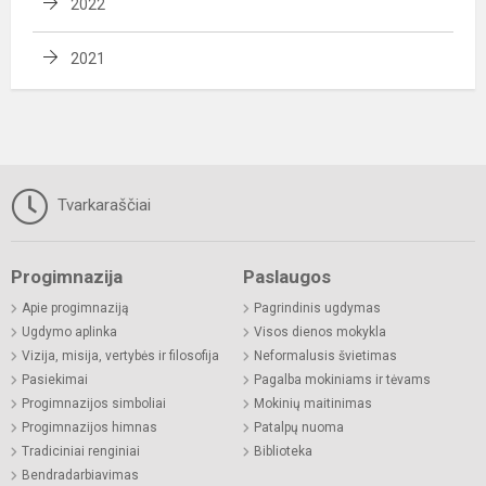
2022
2021
Tvarkaraščiai
Progimnazija
Paslaugos
Apie progimnaziją
Pagrindinis ugdymas
Ugdymo aplinka
Visos dienos mokykla
Vizija, misija, vertybės ir filosofija
Neformalusis švietimas
Pasiekimai
Pagalba mokiniams ir tėvams
Progimnazijos simboliai
Mokinių maitinimas
Progimnazijos himnas
Patalpų nuoma
Tradiciniai renginiai
Biblioteka
Bendradarbiavimas