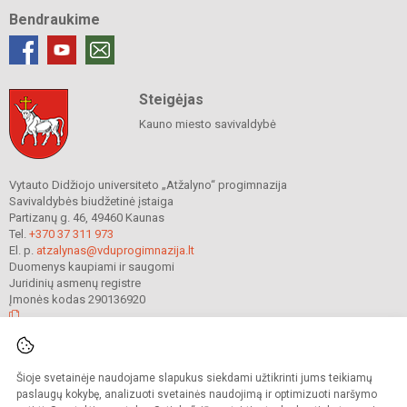
Bendraukime
Steigėjas
Kauno miesto savivaldybė
Vytauto Didžiojo universiteto „Atžalyno“ progimnazija
Savivaldybės biudžetinė įstaiga
Partizanų g. 46, 49460 Kaunas
Tel.
+370 37 311 973
El. p.
atzalynas@vduprogimnazija.lt
Duomenys kaupiami ir saugomi
Juridinių asmenų registre
Įmonės kodas 290136920
© 2022. Vytauto Didžiojo universiteto „Atžalyno“ progimnazija. Visos teisės
Šioje svetainėje naudojame slapukus siekdami užtikrinti jums teikiamų
saugomos.
Kopijuoti turinį be raštiško gimnazijos sutikimo griežtai draudžiama.
paslaugų kokybę, analizuoti svetainės naudojimą ir optimizuoti naršymo