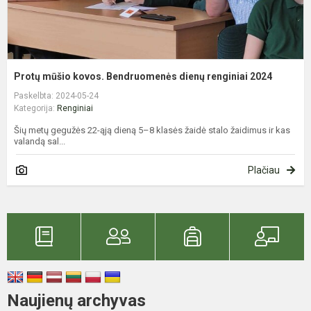
Protų mūšio kovos. Bendruomenės dienų renginiai 2024
Paskelbta: 2024-05-24
Kategorija:
Renginiai
Šių metų gegužės 22-ąją dieną 5–8 klasės žaidė stalo žaidimus ir kas
valandą sal...
Plačiau
Naujienų archyvas