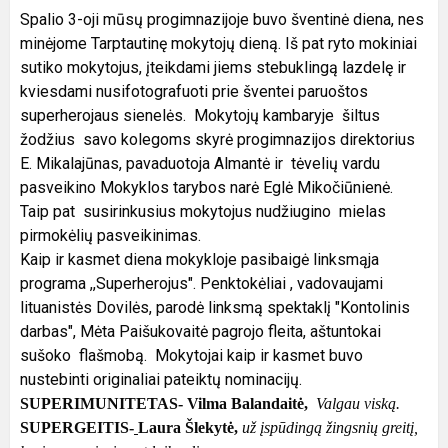
Spalio 3-oji mūsų progimnazijoje buvo šventinė diena, nes
minėjome Tarptautinę mokytojų dieną. Iš pat ryto mokiniai
sutiko mokytojus, įteikdami jiems stebuklingą lazdelę ir
kviesdami nusifotografuoti prie šventei paruoštos
superherojaus sienelės. Mokytojų kambaryje šiltus
žodžius savo kolegoms skyrė progimnazijos direktorius
E. Mikalajūnas, pavaduotoja Almantė ir tėvelių vardu
pasveikino Mokyklos tarybos narė Eglė Mikočiūnienė.
Taip pat susirinkusius mokytojus nudžiugino mielas
pirmokėlių pasveikinimas.
Kaip ir kasmet diena mokykloje pasibaigė linksmąja
programa ,,Superherojus". Penktokėliai , vadovaujami
lituanistės Dovilės, parodė linksmą spektaklį "Kontolinis
darbas", Mėta Paišukovaitė pagrojo fleita, aštuntokai
sušoko flašmobą. Mokytojai kaip ir kasmet buvo
nustebinti originaliai pateiktų nominacijų.
SUPERIMUNITETAS-
Vilma Balandaitė,
Valgau viską.
SUPERGEITIS-
Laura Šlekytė,
už įspūdingą žingsnių greitį,