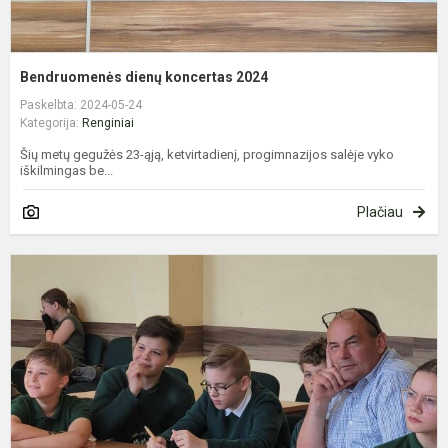
Bendruomenės dienų koncertas 2024
Paskelbta: 2024-05-24
Kategorija:
Renginiai
Šių metų gegužės 23-ąją, ketvirtadienį, progimnazijos salėje vyko
iškilmingas be...
Plačiau
P
m
k
B
d
r
2