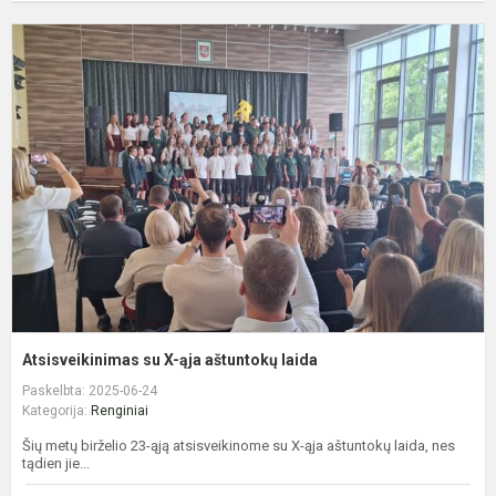
A
s
X
ą
a
l
Atsisveikinimas su X-ąja aštuntokų laida
Paskelbta: 2025-06-24
Kategorija:
Renginiai
Šių metų birželio 23-ąją atsisveikinome su X-ąja aštuntokų laida, nes
tądien jie...