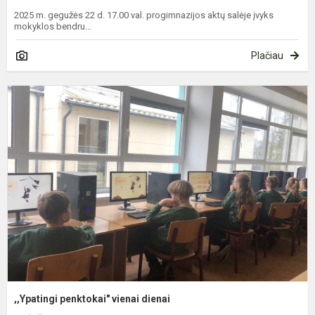
2025 m. gegužės 22 d. 17.00 val. progimnazijos aktų salėje įvyks
mokyklos bendru...
Plačiau
,
p
v
d
,,Ypatingi penktokai" vienai dienai