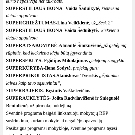
kurio nepasiveja net laikrodis.
SUPERSTILIAUS IKONA-
Vaida Šaduikytė,
kiekviena
detalė apgalvota
SUPERGRIEŽTUMAS-
Lina Veličkienė
,
už
,,Sėsk 2“
SUPERSTILIAUS IKONA-Vaida Šeduikytė,
kiekviena
detalė apgalvota
SUPERATSAKOMYBĖ-
Almantė Šimkuvienė
,
už gebėjimą
rūpintis, kad kiekviena idėja būtų įgyvendinta
SUPERSEKLYS-
Egidijus Mikalajūnas ,
telefonų saugykla
SUPERKŪRYBA-
Ilona Sodytė,
projektų guru
SUPERPRIKOLISTAS-
Stanislovas Tverskis
,,
išplaukia
laivas kaip tavo sąsiuviniai“,
S
UPERBAJERIS-
Kęstutis Vaškelevičius
SUPERAUKLYTĖS-
Jolita Radvilavičienė ir Snieguolė
Beniulienė,
už pirmokų auklėjim
ą.
Šventinė programa baigėsi linksmuoju mokytojų REP
susirinkimu, kuriam mokytojai negailėjo opavocijų.
Pasibaigus programai mokykloje, šventinė programa tęsėsi