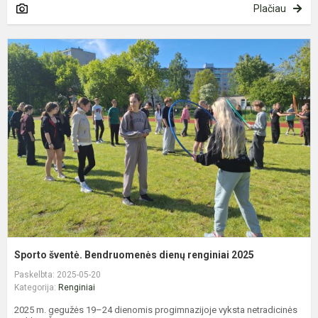
Plačiau
S
š
B
d
r
2
Sporto šventė. Bendruomenės dienų renginiai 2025
Paskelbta: 2025-05-20
Kategorija:
Renginiai
2025 m. gegužės 19–24 dienomis progimnazijoje vyksta netradicinės