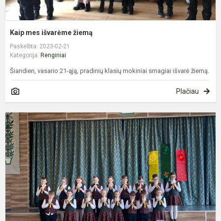
Kaip mes išvarėme žiemą
Paskelbta: 2023-02-21
Kategorija:
Renginiai
Šiandien, vasario 21-ąją, pradinių klasių mokiniai smagiai išvarė žiemą.
Plačiau
K
s
V
1
a
"
L