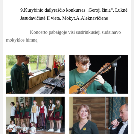
9.Kūrybinio dailyraščio konkursas „Geroji žinia“,
Luknė
Jasudavičiūtė
II vieta, Mokyt.A.Aleknavičienė
Koncerto pabaigoje visi susirinkusieji sudainavo
mokyklos himną.