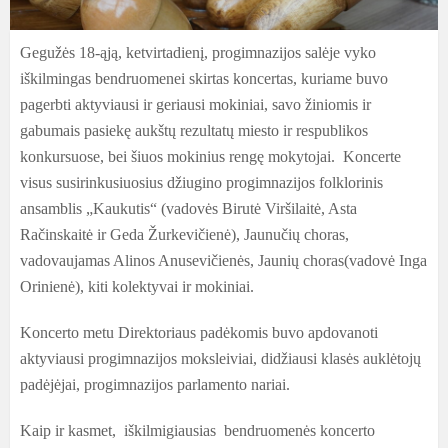
Gegužės 18-ąją, ketvirtadienį, progimnazijos salėje vyko
iškilmingas bendruomenei skirtas koncertas, kuriame buvo
pagerbti aktyviausi ir geriausi mokiniai, savo žiniomis ir
gabumais pasiekę aukštų rezultatų miesto ir respublikos
konkursuose, bei šiuos mokinius rengę mokytojai. Koncerte
visus susirinkusiuosius džiugino progimnazijos folklorinis
ansamblis „Kaukutis“ (vadovės Birutė Viršilaitė, Asta
Račinskaitė ir Geda Žurkevičienė), Jaunučių choras,
vadovaujamas Alinos Anusevičienės, Jaunių choras(vadovė Inga
Orinienė), kiti kolektyvai ir mokiniai.
Koncerto metu Direktoriaus padėkomis buvo apdovanoti
aktyviausi progimnazijos moksleiviai, didžiausi klasės auklėtojų
padėjėjai, progimnazijos parlamento nariai.
Kaip ir kasmet, iškilmigiausias bendruomenės koncerto