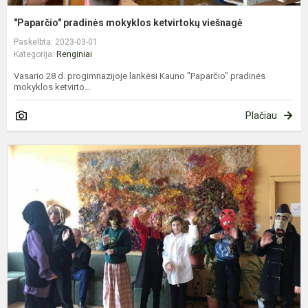
"Paparčio" pradinės mokyklos ketvirtokų viešnagė
Paskelbta: 2023-03-01
Kategorija:
Renginiai
Vasario 28 d. progimnazijoje lankėsi Kauno "Paparčio" pradinės
mokyklos ketvirto...
Plačiau
K
m
i
ž