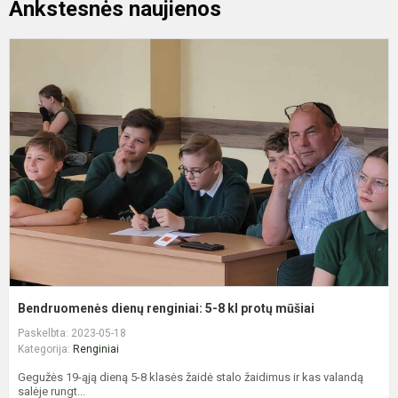
Ankstesnės naujienos
B
d
r
5
8
k
p
m
Bendruomenės dienų renginiai: 5-8 kl protų mūšiai
Paskelbta: 2023-05-18
Kategorija:
Renginiai
Gegužės 19-ąją dieną 5-8 klasės žaidė stalo žaidimus ir kas valandą
salėje rungt...