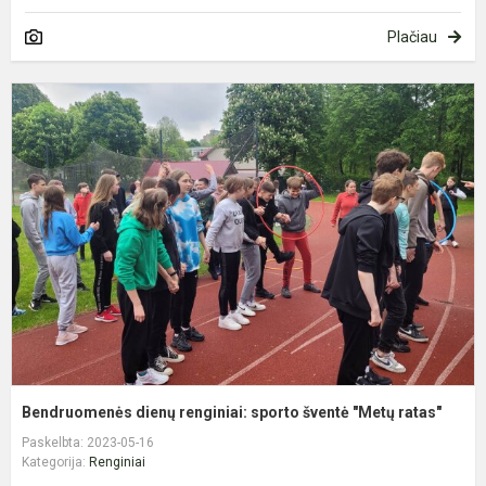
Plačiau
B
d
r
s
š
"
r
Bendruomenės dienų renginiai: sporto šventė "Metų ratas"
Paskelbta: 2023-05-16
Kategorija:
Renginiai