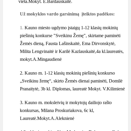
vieta
.Mokyt. E.Bardauskaitė.
Už mokyklos vardo garsinimą įteiktos padėkos:
1.
Kauno miesto ugdymo įstaigų 1-12 klasių mokinių
piešinių konkurse "Sveikinu Žemę", skirtame paminėti
Žemės dieną, Fausta Lašinskaitė, Ema Dirvonskytė,
Milita Lengvinaitė ir Karilė Kazlauskaitė,4a kl.laureatės,
mokyt.A.Mingaudienė
2. Kauno m. 1-12 klasių mokinių piešinių konkurso
„Sveikinu žemę“, skirto Žemės dienai paminėti,
Domilė
Pranaitytė, 3b kl.
Diplomas, laureatė
Mokyt. V.Kilimienė
3.
Kauno m. moksleivių ir mokytojų dailiojo rašto
konkursas,
Milana Proskuriakova, 6c kl,
Laureatė.Mokyt.A.Aleknienė