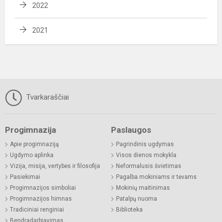
2022
2021
Tvarkaraščiai
Progimnazija
Paslaugos
Apie progimnaziją
Pagrindinis ugdymas
Ugdymo aplinka
Visos dienos mokykla
Vizija, misija, vertybės ir filosofija
Neformalusis švietimas
Pasiekimai
Pagalba mokiniams ir tėvams
Progimnazijos simboliai
Mokinių maitinimas
Progimnazijos himnas
Patalpų nuoma
Tradiciniai renginiai
Biblioteka
Bendradarbiavimas