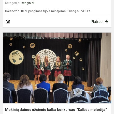
Kategorija:
Renginiai
Balandžio 18 d. progimnazijoje minėjome "Dieną su VDU"!
Plačiau
M
d
u
k
k
"
m
Mokinių dainos užsienio kalba konkursas "Kalbos melodija"