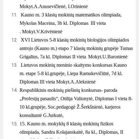
Mokyt.A.Anusevičienė, I.Orinienė
Kauno m. 3 klasių mokinių matematikos olimpiada,
Mykolas Maceina, 3b kl.
Diplomas
.
III vieta
.
Mokyt.V.Krivėnienė
XVI Lietuvos 5-8 klasių mokinių biologijos olimpiados
antrojo (Kauno m.) etapo 7 klasių mokinių grupėje
Tumas
Grigalius, 7a kl.
Diplomas II vieta
.
Mokyt.U.Baronienė
Lietuvos mokinių meninio skaitymo konkursas Kauno
m. etape 5-8 kl.grupėje,
Liepa Ramukevičiūtė, 7d kl.
Diplomas III vieta
Mokyt.A.Aleknienė
Respublikinis mokinių piešinių konkursas- paroda
„Profesijų pasaulis“,
Otilija Valionytė,
Diplomas I vieta 8-
10 kl.grupėje,
Soc.pedagogė Ž.Šerkšnienė, karjeros
konsultantė G.Jurkutė,
15.
Kauno m. mokyklų 8 klasių mokinių fizikos
olimpiada,
Sandra Kolajanskaitė, 8a kl.,
Diplomas, II