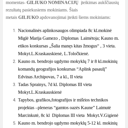
momentas-
GILIUKO NOMINACIJŲ
įteikimas aukščiausių
rezultatų pasiekusiems mokiniams. Šiais
metais
GILIUKO
apdovanojimai įteikti šiems mokiniams:
Nacionalinės aplinkosaugos olimpiada 8c kl.mokinė
Miglė Marija Gamezo ,
Diplomas
.
Laimėtoja; Kauno m.
etikos konkursas „Šalia manęs kitas žmogus“ , 3 vieta.
Mokyt.L.Kraskauskienė, L.Toločkienė.
Kauno m. bendrojo ugdymo mokyklų 7 ir 8 kl.mokinių
komandų geografijos konkursas “Aplink pasaulį”
Edvinas Archipovas, 7 a kl., II vieta
Tadas Sprainys, 7d kl.
Diplomas III vieta
Mokyt.L.Kraskauskienė
Tapybos, grafikos,fotografijos ir mišrios technikos
projektas –pleneras “gamtos oazės Kaune” Laimutė
Marcinkutė, 8c kl
Diplomas III vieta
Mokyt.V.Gigienė
Kauno m. bendrojo ugdymo mokyklų 5-12 kl. mokinių