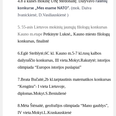
4.8 a klasės mokinę Urtę Medonaitę.
Dalyvavo
rašinių
(mok. Daiva
konkurse „Mes esame NATO“.
Ivanickienė, D.Vasiliauskienė )
5.
55-asis Lietuvos mokinių jaunųjų filologų konkursas
Kauno m.etape
Petkinyte Luknė,, Kauno miesto filologų
konkursas, finalistė
6.Eglė Steiblytė,6C kl. Kauno m.5-7 kl.rusų kalbos
dailyraščio konkursas, III vieta.Mokyt.Rakutytė; istorijos
olimpiada “Europos istorijos puslapiai”
7.Beata Bučaitė,2b kl.tarptautinis matematikos konkursas
“Kengūra”- I vieta Lietuvoje,
diplomas.Mokyt.S.Beniulienė
8.Mėta Štėnaitė, geofrafijos olimpiada “Mano gaublys”,
IV vieta.Mokyt.L.Kraskauskienė