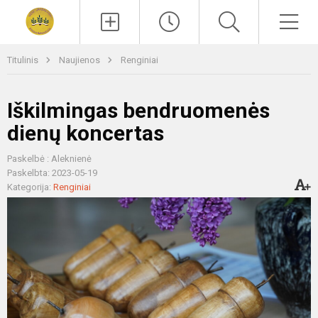
Paieška
Men
Titulinis
Naujienos
Renginiai
Iškilmingas bendruomenės
dienų koncertas
Paskelbė : Aleknienė
Paskelbta: 2023-05-19
Kategorija:
Renginiai