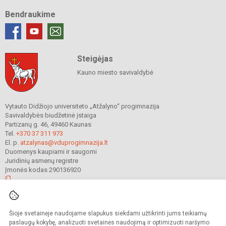
Bendraukime
Steigėjas
Kauno miesto savivaldybė
Vytauto Didžiojo universiteto „Atžalyno“ progimnazija
Savivaldybės biudžetinė įstaiga
Partizanų g. 46, 49460 Kaunas
Tel.
+370 37 311 973
El. p.
atzalynas@vduprogimnazija.lt
Duomenys kaupiami ir saugomi
Juridinių asmenų registre
Įmonės kodas 290136920
© 2022. Vytauto Didžiojo universiteto „Atžalyno“ progimnazija. Visos teisės
Šioje svetainėje naudojame slapukus siekdami užtikrinti jums teikiamų
saugomos.
Kopijuoti turinį be raštiško gimnazijos sutikimo griežtai draudžiama.
paslaugų kokybę, analizuoti svetainės naudojimą ir optimizuoti naršymo