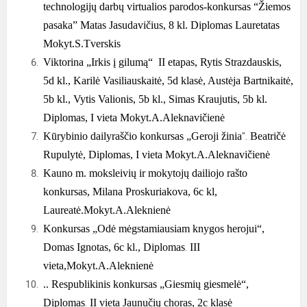
technologijų darbų virtualios parodos-konkursas “Žiemos
pasaka” Matas Jasudavičius, 8 kl.
Diplomas Lauretatas
Mokyt.S.Tverskis
Viktorina „Irkis į gilumą“ II etapas,
Rytis Strazdauskis,
5d kl., Karilė Vasiliauskaitė, 5d klasė, Austėja Bartnikaitė,
5b kl., Vytis Valionis, 5b kl., Simas Kraujutis, 5b kl.
Diplomas, I vieta
Mokyt.A.Aleknavičienė
Kūrybinio dailyraščio konkursas „Geroji žinia
".
Beatričė
Rupulytė,
Diplomas, I vieta
Mokyt.A.Aleknavičienė
Kauno m. moksleivių ir mokytojų dailiojo rašto
konkursas,
Milana Proskuriakova, 6c kl,
Laureatė.Mokyt.A.Aleknienė
Konkursas „Odė mėgstamiausiam knygos herojui“,
Domas Ignotas, 6c kl.,
Diplomas
.
III
vieta
,Mokyt.A.Aleknienė
..
Respublikinis konkursas „Giesmių giesmelė“,
Diplomas
.
II vieta
Jaunučių choras, 2c klasė