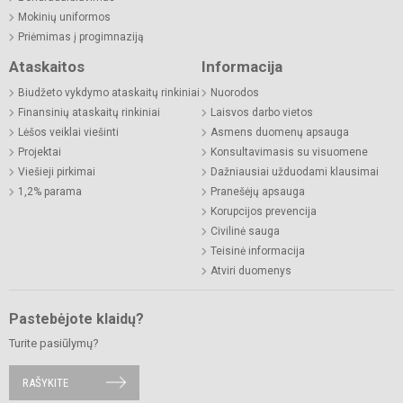
Mokinių uniformos
Priėmimas į progimnaziją
Ataskaitos
Informacija
Biudžeto vykdymo ataskaitų rinkiniai
Nuorodos
Finansinių ataskaitų rinkiniai
Laisvos darbo vietos
Lėšos veiklai viešinti
Asmens duomenų apsauga
Projektai
Konsultavimasis su visuomene
Viešieji pirkimai
Dažniausiai užduodami klausimai
1,2% parama
Pranešėjų apsauga
Korupcijos prevencija
Civilinė sauga
Teisinė informacija
Atviri duomenys
Pastebėjote klaidų?
Turite pasiūlymų?
RAŠYKITE