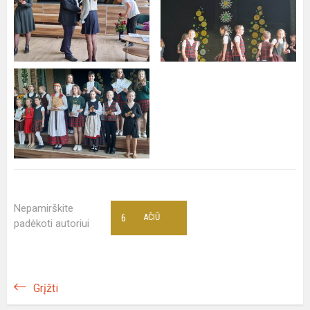
Nepamirškite
6
AČIŪ
padėkoti autoriui
Grįžti