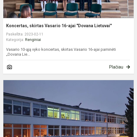
Koncertas, skirtas Vasario 16-ajai "Dovana Lietuvai"
Paskelbta: 2023-02-11
Kategorija:
Renginiai
Vasario 10-ąją vyko koncertas, skirtas Vasario 16-ajai paminėti
„Dovana Lie...
Plačiau
A
g
n
l