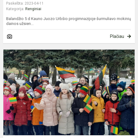
Paskelbta: 2023-04-11
Kategorija:
Renginiai
Balandžio 5 d Kauno Juozo Urbšio progimnazijoje šurmuliavo mokinių
dainos užsien...
Plačiau
L
N
š
p