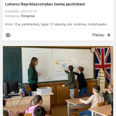
Lietuvos Nepriklausomybės šventę pasitinkant
Paskelbta: 2023-03-10
Kategorija:
Renginiai
Kovo 10-ą, penktadienį, lygiai 12 valandą, visi mokiniai, mokytojai&n...
Plačiau
"
p
m
k
v