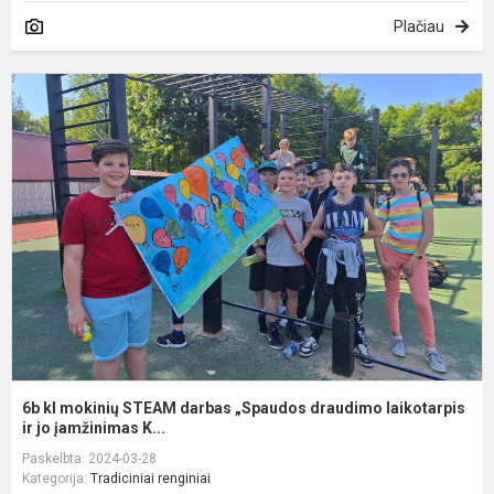
Plačiau
6
k
m
S
d
„
d
l
ir.
6b kl mokinių STEAM darbas „Spaudos draudimo laikotarpis
ir jo įamžinimas K...
Paskelbta: 2024-03-28
Kategorija:
Tradiciniai renginiai