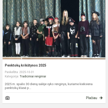
k
2
Penktokų krikštynos 2025
Paskelbta: 2025-10-31
Kategorija:
Tradiciniai renginiai
2025 m. spalio 30 dieną salėje vyko renginys, kuriame kiekviena
penktokų klasė p...
Plačiau