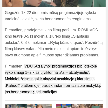
Gegužės 18-22 dienomis mūsų progimnazijoje vyksta
tradicinė savaitė, skirta bendruomenės renginiams.
Pirmadienį pradėjome kino filmų peržiūra. ROMUVOS
kino teatre 3-5 kl mokiniai žiūrėjo filmą ,,Slaptasis
aukštas“, 6-8 kl mokiniai- ,,Rytoj būsiu drąsus“. Peržiūrėtą
filmą klasės valandėlių metu mokiniai aptars ir išsakys
savo nuomonę apie filmuose sprendžiamas problemas.
Pirmadienį
VDU „Atžalyno“ progimnazijos bibliotekoje
vyko smagi 1–2 klasi
viktorina „Aš – atžalynietis“.
ų
Mokiniai žaismingai ir aktyviai atsakin
jo
klausimus
ė
į
„Kahoot“ platformoje, pasitikrindami žinias apie mokykl
,
ą
jos bendruomen
bei tradicijas
ę