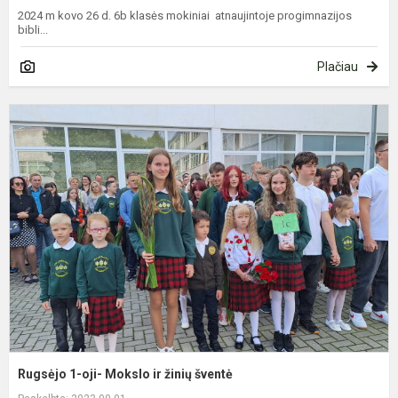
2024 m kovo 26 d. 6b klasės mokiniai atnaujintoje progimnazijos
bibli...
Plačiau
R
1
oj
M
ir
ž
š
Rugsėjo 1-oji- Mokslo ir žinių šventė