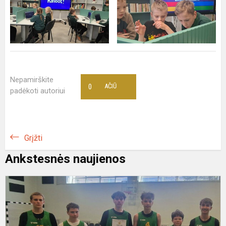
Nepamirškite
0
AČIŪ
padėkoti autoriui
Grįžti
Ankstesnės naujienos
M
k
r