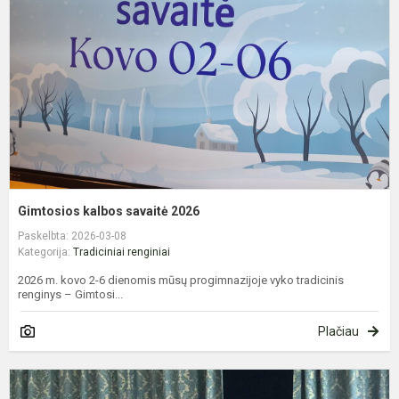
2
Gimtosios kalbos savaitė 2026
Paskelbta: 2026-03-08
Kategorija:
Tradiciniai renginiai
2026 m. kovo 2-6 dienomis mūsų progimnazijoje vyko tradicinis
renginys – Gimtosi...
Plačiau
P