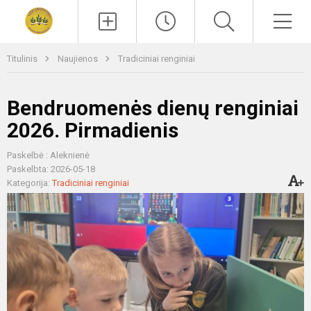
Paieška
Men
Titulinis
Naujienos
Tradiciniai renginiai
Bendruomenės dienų renginiai
2026. Pirmadienis
Paskelbė : Aleknienė
Paskelbta: 2026-05-18
Kategorija:
Tradiciniai renginiai