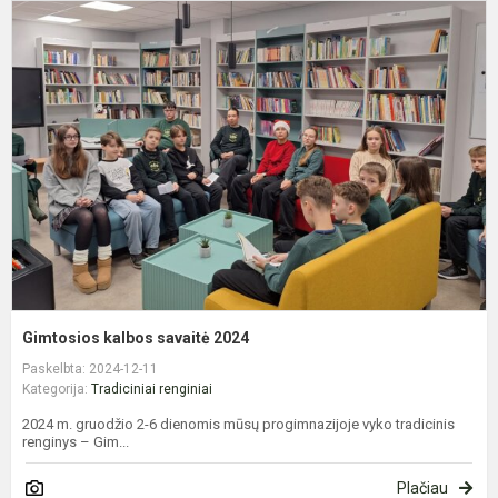
G
k
s
2
Gimtosios kalbos savaitė 2024
Paskelbta: 2024-12-11
Kategorija:
Tradiciniai renginiai
2024 m. gruodžio 2-6 dienomis mūsų progimnazijoje vyko tradicinis
renginys – Gim...
Plačiau