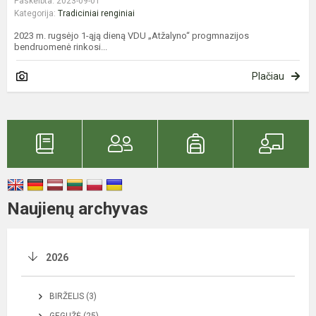
Paskelbta: 2023-09-01
Kategorija:
Tradiciniai renginiai
2023 m. rugsėjo 1-ąją dieną VDU „Atžalyno“ progmnazijos
bendruomenė rinkosi...
Plačiau
Naujienų archyvas
2026
BIRŽELIS (3)