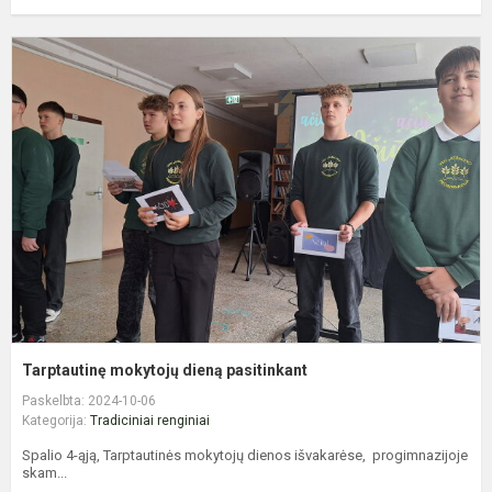
T
m
d
p
Tarptautinę mokytojų dieną pasitinkant
Paskelbta: 2024-10-06
Kategorija:
Tradiciniai renginiai
Spalio 4-ąją, Tarptautinės mokytojų dienos išvakarėse, progimnazijoje
skam...