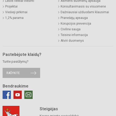
Lėšos veiklai viešinti
Asmens duomenų apsauga
Projektai
Konsultavimasis su visuomene
Viešieji pirkimai
Dažniausiai užduodami klausimai
1,2% parama
Pranešėjų apsauga
Korupcijos prevencija
Civilinė sauga
Teisinė informacija
Atviri duomenys
Pastebėjote klaidų?
Turite pasiūlymų?
RAŠYKITE
Bendraukime
Steigėjas
Kauno miesto savivaldybė