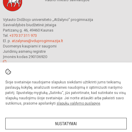
Vytauto Didžiojo universiteto „Atžalyno“ progimnazija
Savivaldybės biudžetinė įstaiga
Partizanų g. 46, 49460 Kaunas
Tel.
+370 37 311 973
El. p.
atzalynas@vduprogimnazija.lt
Duomenys kaupiami ir saugomi
Juridinių asmenų registre
Įmonės kodas 290136920
© 2022. Vytauto Didžiojo universiteto „Atžalyno“ progimnazija. Visos teisės
Šioje svetainėje naudojame slapukus siekdami užtikrinti jums teikiamų
saugomos.
Kopijuoti turinį be raštiško gimnazijos sutikimo griežtai draudžiama.
paslaugų kokybę, analizuoti svetainės naudojimą ir optimizuoti naršymo
patirtį. Spustelėję mygtuką „Sutinku“, jūs patvirtinate, kad sutinkate su visų
Prieinamumo paraiška
Slapukų valdymas
slapukų naudojimu šioje svetainėje. Jei norite atšaukti arba pakeisti savo
sutikimus, prašome apsilankyti
slapukų valdymo puslapyje
.
Sumanus būdas atnaujinti
mokyklos interneto
svetainę
NUSTATYMAI