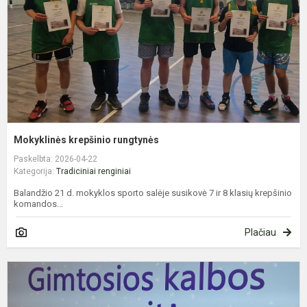
Mokyklinės krepšinio rungtynės
Paskelbta: 2026-04-22
Kategorija:
Tradiciniai renginiai
Balandžio 21 d. mokyklos sporto salėje susikovė 7 ir 8 klasių krepšinio
komandos...
Plačiau
G
k
s