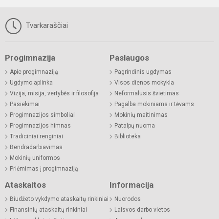
Tvarkaraščiai
Progimnazija
Paslaugos
Apie progimnaziją
Pagrindinis ugdymas
Ugdymo aplinka
Visos dienos mokykla
Vizija, misija, vertybės ir filosofija
Neformalusis švietimas
Pasiekimai
Pagalba mokiniams ir tėvams
Progimnazijos simboliai
Mokinių maitinimas
Progimnazijos himnas
Patalpų nuoma
Tradiciniai renginiai
Biblioteka
Bendradarbiavimas
Mokinių uniformos
Priėmimas į progimnaziją
Ataskaitos
Informacija
Biudžeto vykdymo ataskaitų rinkiniai
Nuorodos
Finansinių ataskaitų rinkiniai
Laisvos darbo vietos