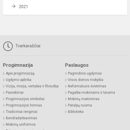
2021
Tvarkaraščiai
Progimnazija
Paslaugos
Apie progimnaziją
Pagrindinis ugdymas
Ugdymo aplinka
Visos dienos mokykla
Vizija, misija, vertybės ir filosofija
Neformalusis švietimas
Pasiekimai
Pagalba mokiniams ir tėvams
Progimnazijos simboliai
Mokinių maitinimas
Progimnazijos himnas
Patalpų nuoma
Tradiciniai renginiai
Biblioteka
Bendradarbiavimas
Mokinių uniformos