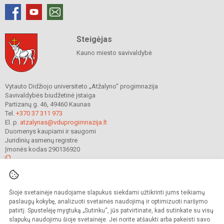
Steigėjas
Kauno miesto savivaldybė
Vytauto Didžiojo universiteto „Atžalyno“ progimnazija
Savivaldybės biudžetinė įstaiga
Partizanų g. 46, 49460 Kaunas
Tel.
+370 37 311 973
El. p.
atzalynas@vduprogimnazija.lt
Duomenys kaupiami ir saugomi
Juridinių asmenų registre
Įmonės kodas 290136920
© 2022. Vytauto Didžiojo universiteto „Atžalyno“ progimnazija. Visos teisės
Šioje svetainėje naudojame slapukus siekdami užtikrinti jums teikiamų
saugomos.
Kopijuoti turinį be raštiško gimnazijos sutikimo griežtai draudžiama.
paslaugų kokybę, analizuoti svetainės naudojimą ir optimizuoti naršymo
patirtį. Spustelėję mygtuką „Sutinku“, jūs patvirtinate, kad sutinkate su visų
Prieinamumo paraiška
Slapukų valdymas
slapukų naudojimu šioje svetainėje. Jei norite atšaukti arba pakeisti savo