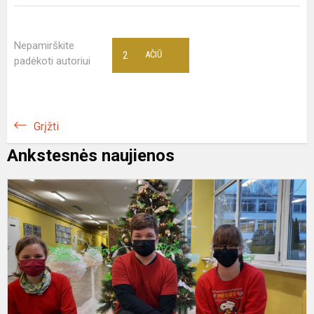
Nepamirškite
2
AČIŪ
padėkoti autoriui
Grįžti
Ankstesnės naujienos
P
s
s