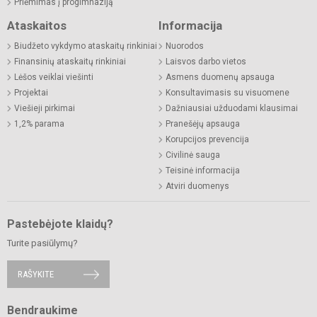
Priėmimas į progimnaziją
Ataskaitos
Informacija
Biudžeto vykdymo ataskaitų rinkiniai
Nuorodos
Finansinių ataskaitų rinkiniai
Laisvos darbo vietos
Lėšos veiklai viešinti
Asmens duomenų apsauga
Projektai
Konsultavimasis su visuomene
Viešieji pirkimai
Dažniausiai užduodami klausimai
1,2% parama
Pranešėjų apsauga
Korupcijos prevencija
Civilinė sauga
Teisinė informacija
Atviri duomenys
Pastebėjote klaidų?
Turite pasiūlymų?
RAŠYKITE
Bendraukime