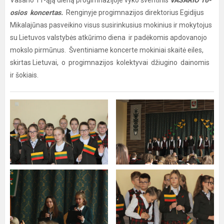
Vasario 11-ąją dieną progimnazijoje vyko šventinis
VASARIO 16-
osios koncertas.
Renginyje progimnazijos direktorius Egidijus
Mikalajūnas pasveikino visus susirinkusius mokinius ir mokytojus
su Lietuvos valstybės atkūrimo diena ir padėkomis apdovanojo
mokslo pirmūnus. Šventiniame koncerte mokiniai skaitė eiles,
skirtas Lietuvai, o progimnazijos kolektyvai džiugino dainomis
ir šokiais.