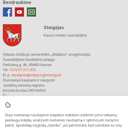
Bendraukime
Steigėjas
Kauno miesto savivaldybė
Vytauto Didžiojo universiteto „Atžalyno“ progimnazija
Savivaldybės biudžetinė įstaiga
Partizanų g. 46, 49460 Kaunas
Tel.
+370 37 311 973
El. p.
atzalynas@vduprogimnazija.lt
Duomenys kaupiami ir saugomi
Juridinių asmenų registre
Įmonės kodas 290136920
© 2022. Vytauto Didžiojo universiteto „Atžalyno“ progimnazija. Visos teisės
Šioje svetainėje naudojame slapukus siekdami užtikrinti jums teikiamų
saugomos.
Kopijuoti turinį be raštiško gimnazijos sutikimo griežtai draudžiama.
paslaugų kokybę, analizuoti svetainės naudojimą ir optimizuoti naršymo
patirtį. Spustelėję mygtuką „Sutinku“, jūs patvirtinate, kad sutinkate su visų
Prieinamumo paraiška
Slapukų valdymas