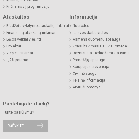
Priėmimas į progimnaziją
Ataskaitos
Informacija
Biudžeto vykdymo ataskaitų rinkiniai
Nuorodos
Finansinių ataskaitų rinkiniai
Laisvos darbo vietos
Lėšos veiklai viešinti
Asmens duomenų apsauga
Projektai
Konsultavimasis su visuomene
Viešieji pirkimai
Dažniausiai užduodami klausimai
1,2% parama
Pranešėjų apsauga
Korupcijos prevencija
Civilinė sauga
Teisinė informacija
Atviri duomenys
Pastebėjote klaidų?
Turite pasiūlymų?
RAŠYKITE