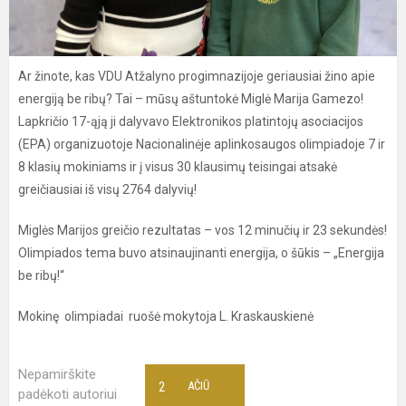
Ar žinote, kas VDU Atžalyno progimnazijoje geriausiai žino apie
energiją be ribų? Tai – mūsų aštuntokė Miglė Marija Gamezo!
Lapkričio 17-ąją ji dalyvavo Elektronikos platintojų asociacijos
(EPA) organizuotoje Nacionalinėje aplinkosaugos olimpiadoje 7 ir
8 klasių mokiniams ir į visus 30 klausimų teisingai atsakė
greičiausiai iš visų 2764 dalyvių!
Miglės Marijos greičio rezultatas – vos 12 minučių ir 23 sekundės!
Olimpiados tema buvo atsinaujinanti energija, o šūkis – „Energija
be ribų!“
Mokinę olimpiadai ruošė mokytoja L. Kraskauskienė
Nepamirškite
2
AČIŪ
padėkoti autoriui