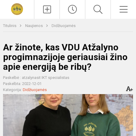
Paieška
Men
Titulinis
Naujienos
Didžiuojamės
Ar žinote, kas VDU Atžalyno
progimnazijoje geriausiai žino
apie energiją be ribų?
Paskelbė : atzalynasit IKT specialistas
Paskelbta: 2022-12-01
Kategorija:
Didžiuojamės