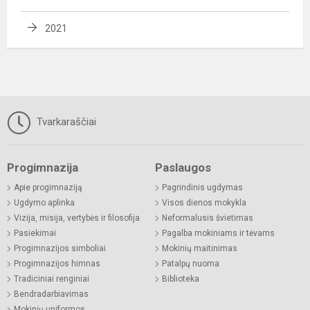
2021
Tvarkaraščiai
Progimnazija
Paslaugos
Apie progimnaziją
Pagrindinis ugdymas
Ugdymo aplinka
Visos dienos mokykla
Vizija, misija, vertybės ir filosofija
Neformalusis švietimas
Pasiekimai
Pagalba mokiniams ir tėvams
Progimnazijos simboliai
Mokinių maitinimas
Progimnazijos himnas
Patalpų nuoma
Tradiciniai renginiai
Biblioteka
Bendradarbiavimas
Mokinių uniformos