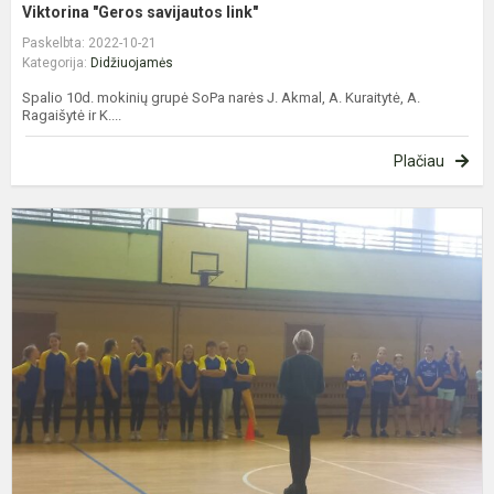
Viktorina "Geros savijautos link"
Paskelbta: 2022-10-21
Kategorija:
Didžiuojamės
Spalio 10d. mokinių grupė SoPa narės J. Akmal, A. Kuraitytė, A.
Ragaišytė ir K....
Plačiau
K
m
5
-
6
k
m
K
ž