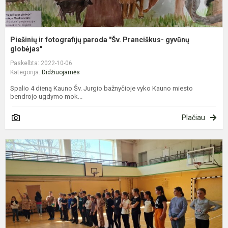
Piešinių ir fotografijų paroda "Šv. Pranciškus- gyvūnų
globėjas"
Paskelbta: 2022-10-06
Kategorija:
Didžiuojamės
Spalio 4 dieną Kauno Šv. Jurgio bažnyčioje vyko Kauno miesto
bendrojo ugdymo mok...
Plačiau
T
k
k
v