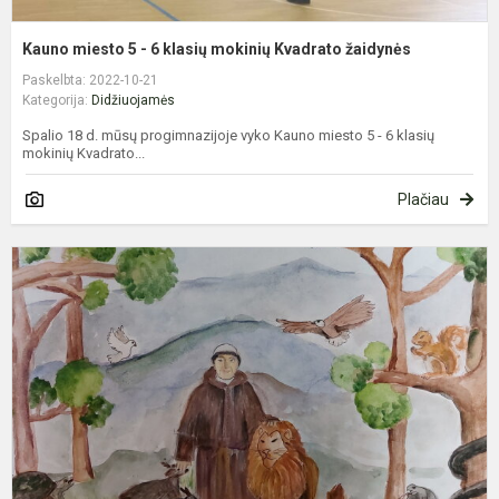
Kauno miesto 5 - 6 klasių mokinių Kvadrato žaidynės
Paskelbta: 2022-10-21
Kategorija:
Didžiuojamės
Spalio 18 d. mūsų progimnazijoje vyko Kauno miesto 5 - 6 klasių
mokinių Kvadrato...
Plačiau
P
ir
f
p
"
P
g
g