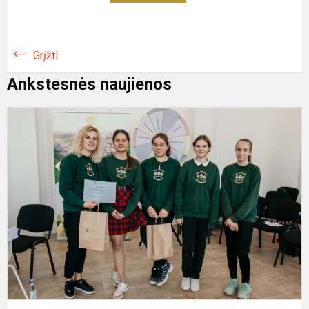
Grįžti
Ankstesnės naujienos
V
"
s
l