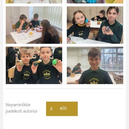
Nepamirškite
0
AČIŪ
padėkoti autoriui