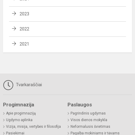
2023
2022
2021
Tvarkaraščiai
Progimnazija
Paslaugos
Apie progimnaziją
Pagrindinis ugdymas
Ugdymo aplinka
Visos dienos mokykla
Vizija, misija, vertybės ir filosofija
Neformalusis švietimas
Pasiekimai
Pagalba mokiniams ir tėvams