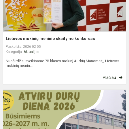
Lietuvos mokinių meninio skaitymo konkursas
Paskelbta: 2026-02-05
Kategorija:
Aktualijos
Nuoširdžiai sveikiname 7B klasės mokinį Audrių Manomaitį, Lietuvos
mokinių menin...
Plačiau
A
d
d
2
0
1