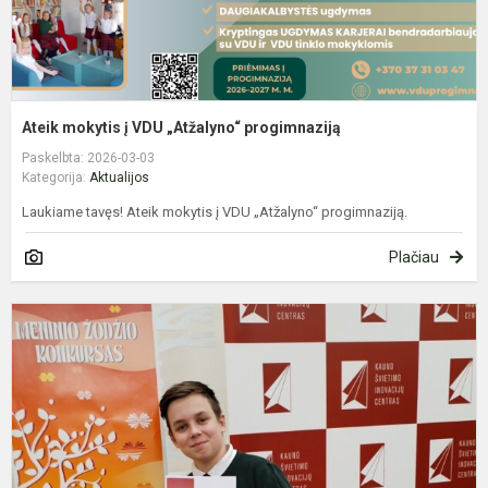
Ateik mokytis į VDU „Atžalyno“ progimnaziją
Paskelbta: 2026-03-03
Kategorija:
Aktualijos
Laukiame tavęs! Ateik mokytis į VDU „Atžalyno“ progimnaziją.
Plačiau
L
m
m
s
k