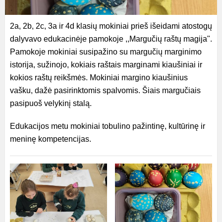
2a, 2b, 2c, 3a ir 4d klasių mokiniai prieš išeidami atostogų
dalyvavo edukacinėje pamokoje ,,Margučių raštų magija".
Pamokoje mokiniai susipažino su margučių marginimo
istorija, sužinojo, kokiais raštais marginami kiaušiniai ir
kokios raštų reikšmės. Mokiniai margino kiaušinius
vašku, dažė pasirinktomis spalvomis. Šiais margučiais
pasipuoš velykinį stalą.
Edukacijos metu mokiniai tobulino pažintinę, kultūrinę ir
meninę kompetencijas.