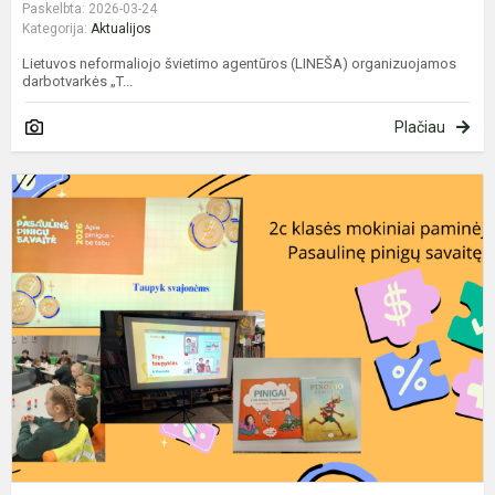
Paskelbta: 2026-03-24
Kategorija:
Aktualijos
Lietuvos neformaliojo švietimo agentūros (LINEŠA) organizuojamos
darbotvarkės „T...
Plačiau
K
1
d
2
c
k
m
K
m
b
da