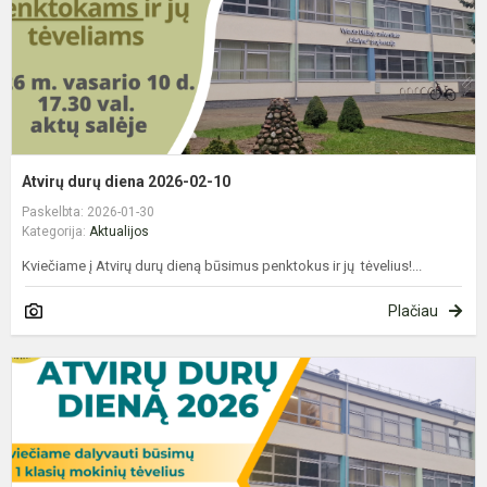
Atvirų durų diena 2026-02-10
Paskelbta: 2026-01-30
Kategorija:
Aktualijos
Kviečiame į Atvirų durų dieną būsimus penktokus ir jų tėvelius!...
Plačiau
A
d
d
2