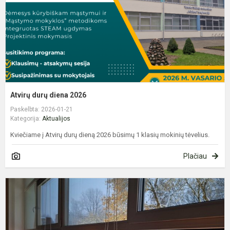
Atvirų durų diena 2026
Paskelbta: 2026-01-21
Kategorija:
Aktualijos
Kviečiame į Atvirų durų dieną 2026 būsimų 1 klasių mokinių tėvelius.
Plačiau
P
i
,
š