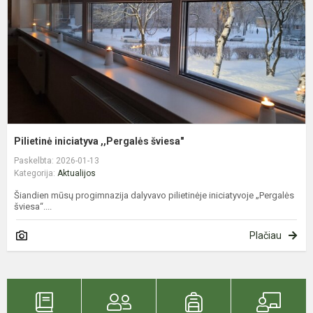
Pilietinė iniciatyva ,,Pergalės šviesa"
Paskelbta: 2026-01-13
Kategorija:
Aktualijos
Šiandien mūsų progimnazija dalyvavo pilietinėje iniciatyvoje „Pergalės
šviesa“....
Plačiau