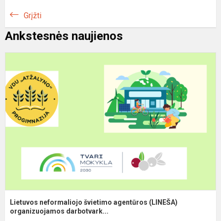
Grįžti
Ankstesnės naujienos
L
n
š
a
(
o
Lietuvos neformaliojo švietimo agentūros (LINEŠA)
organizuojamos darbotvark...