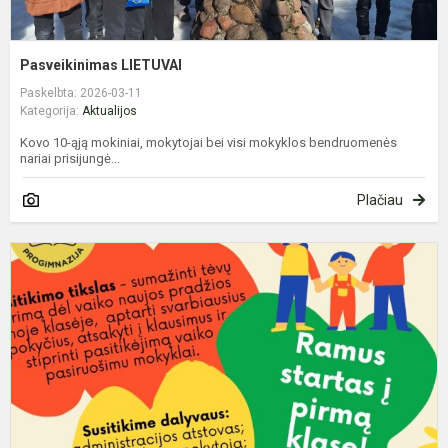
Pasveikinimas LIETUVAI
Paskelbta: 2026-03-11
Kategorija:
Aktualijos
Kovo 10-ąją mokiniai, mokytojai bei visi mokyklos bendruomenės
nariai prisijungė...
Plačiau
K
T
P
K
K
V
D
R