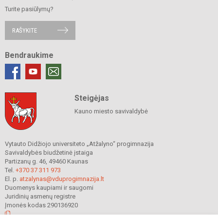
Turite pasiūlymų?
RAŠYKITE
Bendraukime
Steigėjas
Kauno miesto savivaldybė
Vytauto Didžiojo universiteto „Atžalyno“ progimnazija
Savivaldybės biudžetinė įstaiga
Partizanų g. 46, 49460 Kaunas
Tel.
+370 37 311 973
El. p.
atzalynas@vduprogimnazija.lt
Duomenys kaupiami ir saugomi
Juridinių asmenų registre
Įmonės kodas 290136920