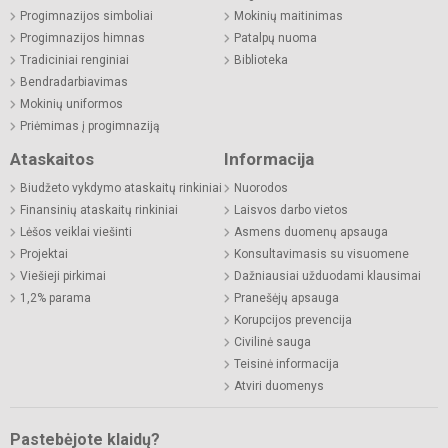
Progimnazijos simboliai
Mokinių maitinimas
Progimnazijos himnas
Patalpų nuoma
Tradiciniai renginiai
Biblioteka
Bendradarbiavimas
Mokinių uniformos
Priėmimas į progimnaziją
Ataskaitos
Informacija
Biudžeto vykdymo ataskaitų rinkiniai
Nuorodos
Finansinių ataskaitų rinkiniai
Laisvos darbo vietos
Lėšos veiklai viešinti
Asmens duomenų apsauga
Projektai
Konsultavimasis su visuomene
Viešieji pirkimai
Dažniausiai užduodami klausimai
1,2% parama
Pranešėjų apsauga
Korupcijos prevencija
Civilinė sauga
Teisinė informacija
Atviri duomenys
Pastebėjote klaidų?