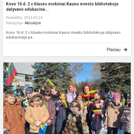
Kovo 16 d. 2 c klasės mokiniai Kauno miesto bibliotekoje
dalyvavo edukacinė...
Paskelbta: 2026-03-24
Kategorija:
Aktualijos
Kovo 16 d. 2 c klasės mokiniai Kauno miesto bibliotekoje dalyvavo
edukacinėje pa...
Plačiau
P
L