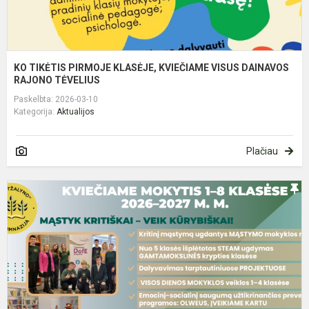
KO TIKĖTIS PIRMOJE KLASĖJE, KVIEČIAME VISUS DAINAVOS
RAJONO TĖVELIUS
Paskelbta: 2026-03-10
Kategorija:
Aktualijos
Plačiau
A
m
į
V
„
p