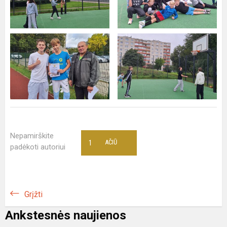
Nepamirškite
1
AČIŪ
padėkoti autoriui
Grįžti
Ankstesnės naujienos