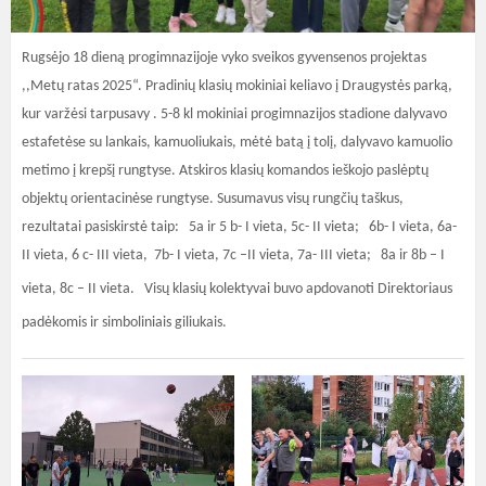
Rugsėjo 18 dieną progimnazijoje vyko sveikos gyvensenos projektas
,,Metų ratas 2025“. Pradinių klasių mokiniai keliavo į Draugystės parką,
kur varžėsi tarpusavy . 5-8 kl mokiniai progimnazijos stadione dalyvavo
estafetėse su lankais, kamuoliukais, mėtė batą į tolį, dalyvavo kamuolio
metimo į krepšį rungtyse. Atskiros klasių komandos ieškojo paslėptų
objektų orientacinėse rungtyse. Susumavus visų rungčių taškus,
rezultatai pasiskirstė taip:
5a ir 5 b- I vieta, 5c- II vieta;
6b- I vieta, 6a-
II vieta, 6 c- III vieta,
7b- I vieta, 7c –II vieta, 7a- III vieta;
8a ir 8b – I
vieta, 8c – II vieta.
Visų klasių kolektyvai buvo apdovanoti Direktoriaus
padėkomis ir simboliniais giliukais.