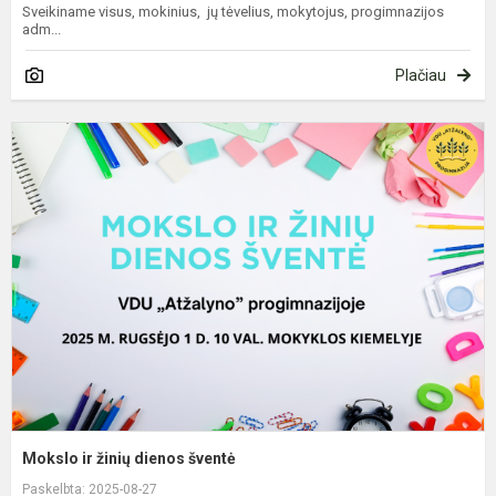
Sveikiname visus, mokinius, jų tėvelius, mokytojus, progimnazijos
adm...
Plačiau
M
ir
ž
d
š
Mokslo ir žinių dienos šventė
Paskelbta: 2025-08-27