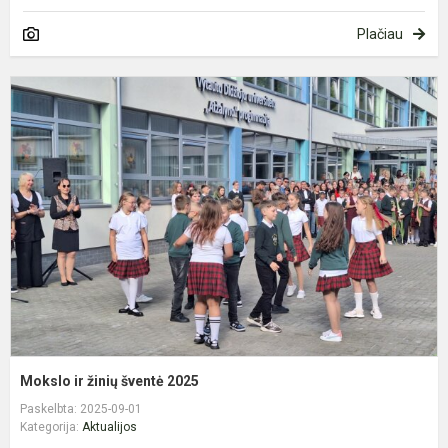
Plačiau
M
ir
ž
š
2
Mokslo ir žinių šventė 2025
Paskelbta: 2025-09-01
Kategorija:
Aktualijos