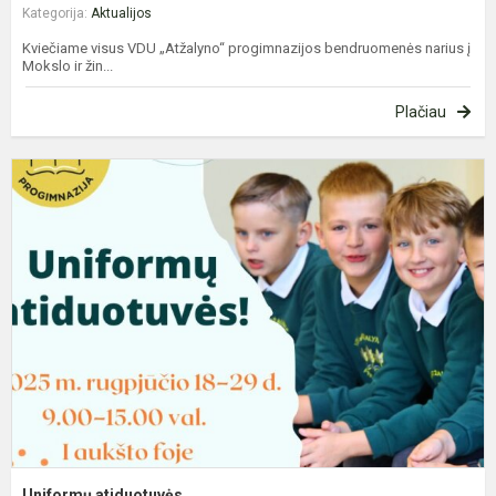
Kategorija:
Aktualijos
Kviečiame visus VDU „Atžalyno“ progimnazijos bendruomenės narius į
Mokslo ir žin...
Plačiau
U
a
Uniformų atiduotuvės