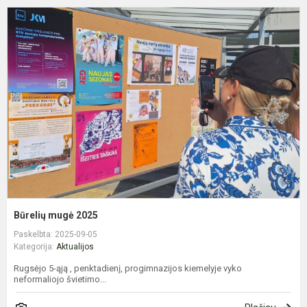
B
m
2
Būrelių mugė 2025
Paskelbta: 2025-09-05
Kategorija:
Aktualijos
Rugsėjo 5-ąją , penktadienį, progimnazijos kiemelyje vyko
neformaliojo švietimo...