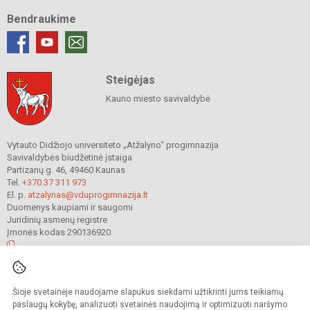
Bendraukime
Steigėjas
Kauno miesto savivaldybė
Vytauto Didžiojo universiteto „Atžalyno“ progimnazija
Savivaldybės biudžetinė įstaiga
Partizanų g. 46, 49460 Kaunas
Tel.
+370 37 311 973
El. p.
atzalynas@vduprogimnazija.lt
Duomenys kaupiami ir saugomi
Juridinių asmenų registre
Įmonės kodas 290136920
© 2022. Vytauto Didžiojo universiteto „Atžalyno“ progimnazija. Visos teisės
Šioje svetainėje naudojame slapukus siekdami užtikrinti jums teikiamų
saugomos.
Kopijuoti turinį be raštiško gimnazijos sutikimo griežtai draudžiama.
paslaugų kokybę, analizuoti svetainės naudojimą ir optimizuoti naršymo