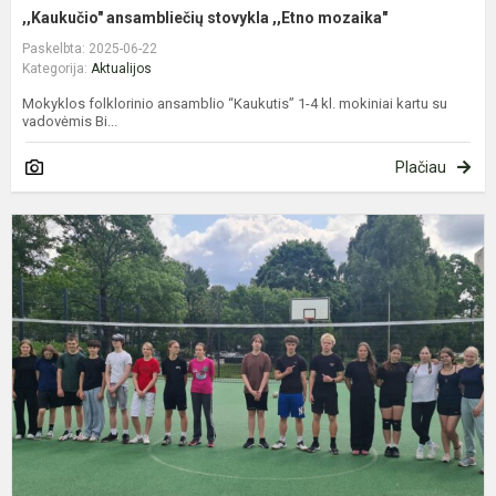
,,Kaukučio" ansambliečių stovykla ,,Etno mozaika"
Paskelbta: 2025-06-22
Kategorija:
Aktualijos
Mokyklos folklorinio ansamblio “Kaukutis” 1-4 kl. mokiniai kartu su
vadovėmis Bi...
Plačiau
A
k
t
t