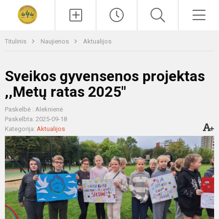
Paieška
Men
Titulinis
Naujienos
Aktualijos
Sveikos gyvensenos projektas
,,Metų ratas 2025"
Paskelbė : Aleknienė
Paskelbta: 2025-09-18
Kategorija:
Aktualijos