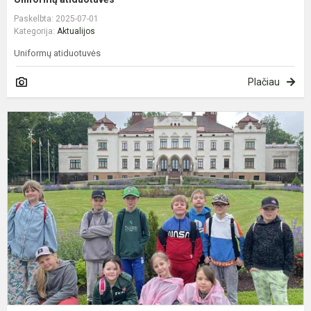
Paskelbta: 2025-07-01
Kategorija:
Aktualijos
Uniformų atiduotuvės
Plačiau
,
a
s
,
m