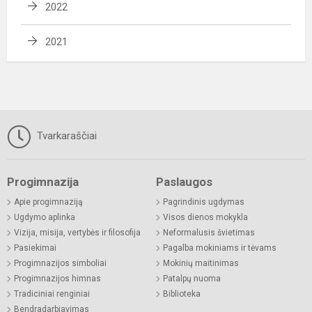
2022
2021
Tvarkaraščiai
Progimnazija
Paslaugos
Apie progimnaziją
Pagrindinis ugdymas
Ugdymo aplinka
Visos dienos mokykla
Vizija, misija, vertybės ir filosofija
Neformalusis švietimas
Pasiekimai
Pagalba mokiniams ir tėvams
Progimnazijos simboliai
Mokinių maitinimas
Progimnazijos himnas
Patalpų nuoma
Tradiciniai renginiai
Biblioteka
Bendradarbiavimas