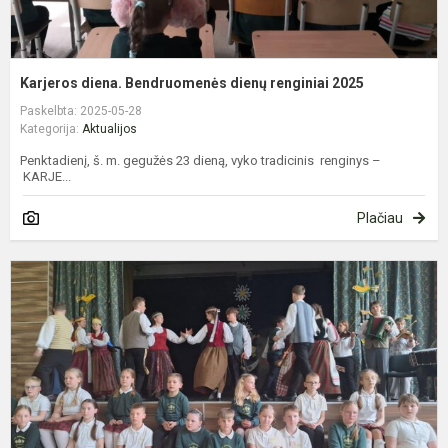
Karjeros diena. Bendruomenės dienų renginiai 2025
Paskelbta: 2025-05-28
Kategorija:
Aktualijos
Penktadienį, š. m. gegužės 23 dieną, vyko tradicinis renginys –
KARJE...
Plačiau
I
b
k
2