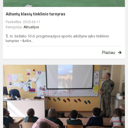
Aštuntų klasių tinklinio turnyras
Paskelbta: 2025-06-11
Kategorija:
Aktualijos
Š. m. birželio 10 d. progimnazijos sporto aikštyne vyko tinklinio
turnyras –&nbs...
Plačiau
K
d
B
d
r
2