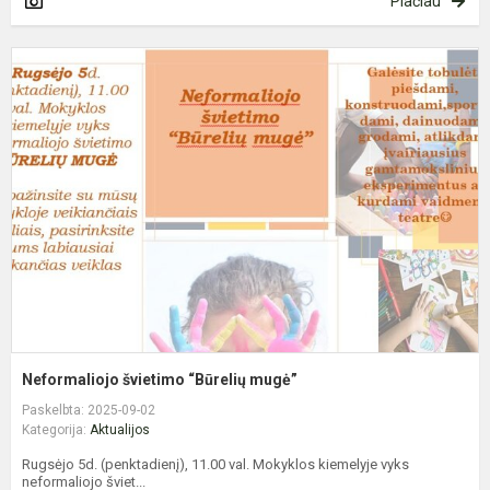
Plačiau
N
š
“
m
Neformaliojo švietimo “Būrelių mugė”
Paskelbta: 2025-09-02
Kategorija:
Aktualijos
Rugsėjo 5d. (penktadienį), 11.00 val. Mokyklos kiemelyje vyks
neformaliojo šviet...