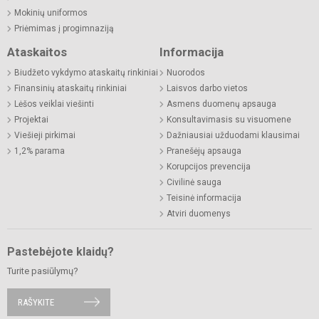
Mokinių uniformos
Priėmimas į progimnaziją
Ataskaitos
Informacija
Biudžeto vykdymo ataskaitų rinkiniai
Nuorodos
Finansinių ataskaitų rinkiniai
Laisvos darbo vietos
Lėšos veiklai viešinti
Asmens duomenų apsauga
Projektai
Konsultavimasis su visuomene
Viešieji pirkimai
Dažniausiai užduodami klausimai
1,2% parama
Pranešėjų apsauga
Korupcijos prevencija
Civilinė sauga
Teisinė informacija
Atviri duomenys
Pastebėjote klaidų?
Turite pasiūlymų?
RAŠYKITE